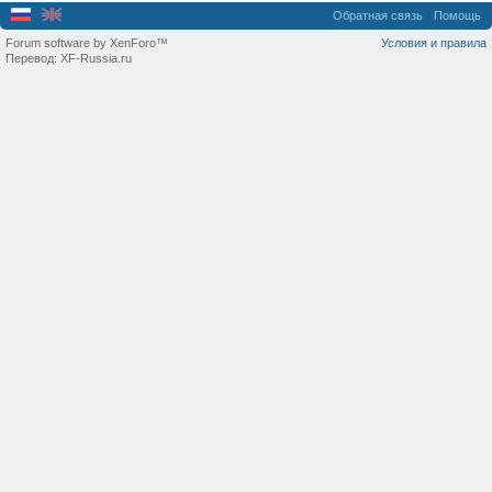
Обратная связь
Помощь
Forum software by XenForo™
Условия и правила
Перевод:
XF-Russia.ru