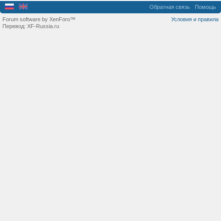
Обратная связь
Помощь
Forum software by XenForo™
Условия и правила
Перевод:
XF-Russia.ru