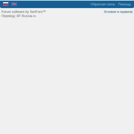
Обратная связь
Помощь
Forum software by XenForo™
Условия и правила
Перевод:
XF-Russia.ru