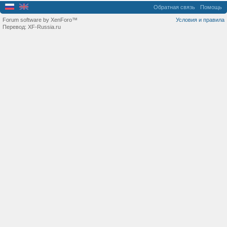
Обратная связь
Помощь
Forum software by XenForo™
Условия и правила
Перевод:
XF-Russia.ru