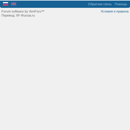
Обратная связь
Помощь
Forum software by XenForo™
Условия и правила
Перевод:
XF-Russia.ru