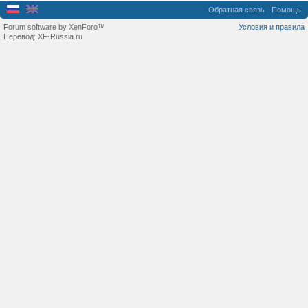
Обратная связь
Помощь
Forum software by XenForo™
Условия и правила
Перевод:
XF-Russia.ru