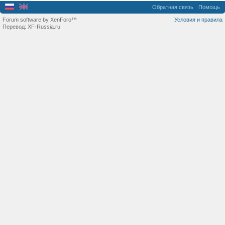
Обратная связь
Помощь
Forum software by XenForo™
Условия и правила
Перевод:
XF-Russia.ru