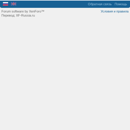
Обратная связь
Помощь
Forum software by XenForo™
Условия и правила
Перевод:
XF-Russia.ru