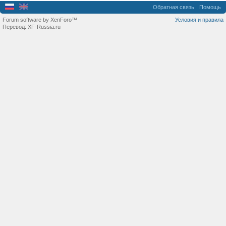
Обратная связь
Помощь
Forum software by XenForo™
Условия и правила
Перевод:
XF-Russia.ru