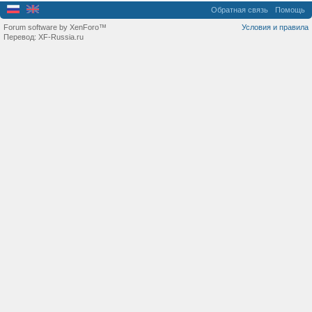
Обратная связь
Помощь
Forum software by XenForo™
Условия и правила
Перевод:
XF-Russia.ru