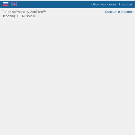
Обратная связь
Помощь
Forum software by XenForo™
Условия и правила
Перевод:
XF-Russia.ru