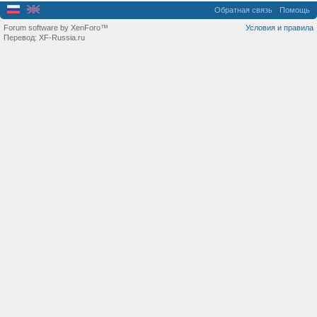
Обратная связь
Помощь
Forum software by XenForo™
Условия и правила
Перевод:
XF-Russia.ru