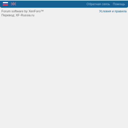
Обратная связь
Помощь
Forum software by XenForo™
Условия и правила
Перевод:
XF-Russia.ru