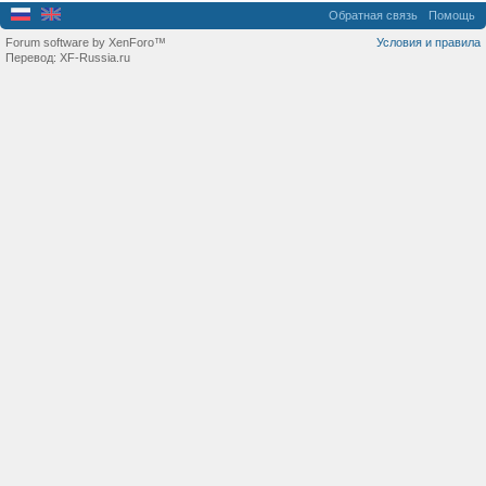
Обратная связь
Помощь
Forum software by XenForo™
Условия и правила
Перевод:
XF-Russia.ru