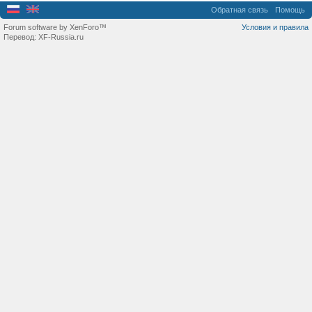
Обратная связь
Помощь
Forum software by XenForo™
Условия и правила
Перевод:
XF-Russia.ru