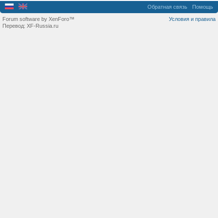
Обратная связь
Помощь
Forum software by XenForo™
Условия и правила
Перевод:
XF-Russia.ru