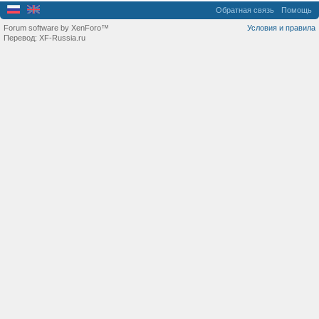
Обратная связь
Помощь
Forum software by XenForo™
Условия и правила
Перевод:
XF-Russia.ru