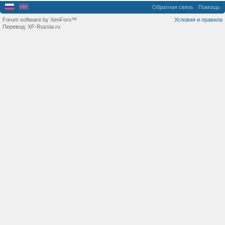
Обратная связь
Помощь
Forum software by XenForo™
Условия и правила
Перевод:
XF-Russia.ru