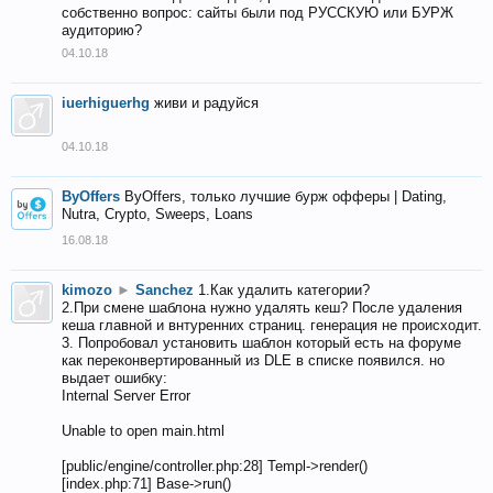
собственно вопрос: сайты были под РУССКУЮ или БУРЖ
аудиторию?
04.10.18
iuerhiguerhg
живи и радуйся
04.10.18
ByOffers
ByOffers, только лучшие бурж офферы | Dating,
Nutra, Crypto, Sweeps, Loans
16.08.18
kimozo
►
Sanchez
1.Как удалить категории?
2.При смене шаблона нужно удалять кеш? После удаления
кеша главной и внтуренних страниц. генерация не происходит.
3. Попробовал установить шаблон который есть на форуме
как переконвертированный из DLE в списке появился. но
выдает ошибку:
Internal Server Error
Unable to open main.html
[public/engine/controller.php:28] Templ->render()
[index.php:71] Base->run()