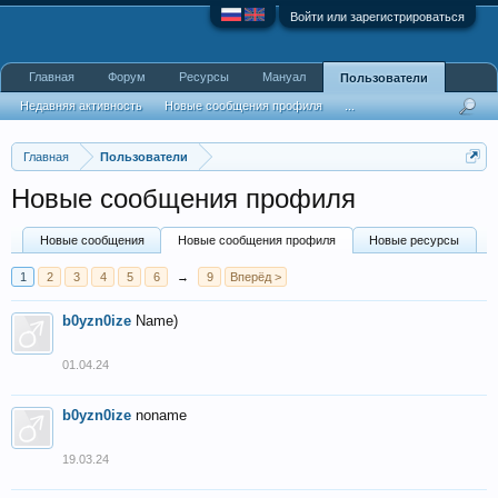
Войти или зарегистрироваться
Главная
Форум
Ресурсы
Мануал
Пользователи
Недавняя активность
Новые сообщения профиля
...
Главная
Пользователи
Новые сообщения профиля
Новые сообщения
Новые сообщения профиля
Новые ресурсы
1
2
3
4
5
6
→
9
Вперёд >
b0yzn0ize
Name)
01.04.24
b0yzn0ize
noname
19.03.24