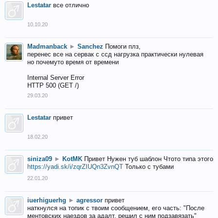
Lestatar
все отлично
10.10.20
Madmanback
►
Sanchez
Помоги плз,
перенес все на сервак с ссд нагрузка практически нулевая
но почемуто время от времени
Internal Server Error
HTTP 500 (GET /)
29.03.20
Lestatar
привет
18.02.20
siniza09
►
KotMK
Привет Нужен туб шаблон Чтото типа этого
https://yadi.sk/i/zqrZIUQn3ZvnQT
Только с тубами
22.01.20
iuerhiguerhg
►
agressor
привет
наткнулся на топик с твоим сообщением, его часть: "После
ментовских наездов за адалт, решил с ним подзавязать"