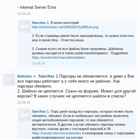
- Internal Server Error
14.08.18
Sanchez
1. В меню категорий
http://skrinshoter.ru/i/140818/V3y6BRuh.png
2. Если страницы ранее были закешированы, то нужно очистить
кеш в меню Кеш - Очистка кеша.
3. Скорее всего не все файлы были загружены. Шаблоны
должны находится в папке public/view/templates/ . Подробнее
https://seodor.biz/manual/templates
14.08.18
kimozo
►
Sanchez
1.Парсеры не обновляются. в демо у Вас
все парсеры работают а у себя много не рабочих. Как
парсеры обновить
2. Шаблон не цепляется. Скачн на форуме. Может для другой
версии? В каких случаях не цепляется шаблон в список?
13.08.18
Sanchez
1. Пару дней назад все парсеры, которые можно было
обновить, обновил. Если в глобальных настройках включена
опция автообновления парсеров, то они обновятся
автоматически. В другом случае обновить парсеры можно
вручную, скачав архив с последней версией в ЛК
https://seodor.biz/userarea/index
и скопировав папку с парсерами
public/engine/parsers/ на хостинг.