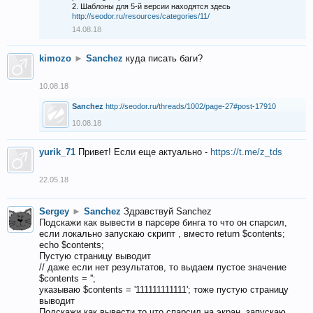
2. Шаблоны для 5-й версии находятся здесь
http://seodor.ru/resources/categories/11/
14.08.18
kimozo
►
Sanchez
куда писать баги?
10.08.18
Sanchez
http://seodor.ru/threads/1002/page-27#post-17910
10.08.18
yurik_71
Привет! Если еще актуально -
https://t.me/z_tds
22.05.18
Sergey
►
Sanchez
Здравствуй Sanchez
Подскажи как вывести в парсере бинга то что он спарсил,
если локально запускаю скрипт , вместо return $contents;
echo $contents;
Пустую страницу выводит
// даже если нет результатов, то выдаем пустое значение
$contents = '';
указываю $contents = '111111111111'; тоже пустую страницу
выводит
Подскажи как вывести то что спарсил на экран, запускаю