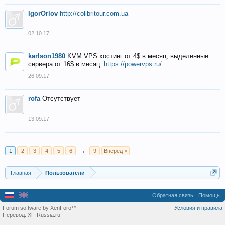
IgorOrlov
http://colibritour.com.ua
02.10.17
karlson1980
KVM VPS хостинг от 4$ в месяц, выделенные
сервера от 16$ в месяц.
https://powervps.ru/
26.09.17
rofa
Отсутствует
13.09.17
1
2
3
4
5
6
→
9
Вперёд >
Главная
Пользователи
Обратная связь
Помощь
Forum software by XenForo™
Условия и правила
Перевод:
XF-Russia.ru