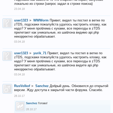
локально из строки (запрос задал в строке поиска)
23.04.18
user1323
►
WWWorm
Привет, видел ты постил в ветке по
zTDS, подскажи пожалуйста удалось настроить клоаку, как
надо? У меня проблема с куками, все переходы в zTDS
прилетают как уникальные, из шаблона видимо api.php
некорректно обрабатывает.
03.04.18
user1323
►
yurik_71
Привет, видел ты постил в ветке по
zTDS, подскажи пожалуйста удалось настроить клоаку, как
надо? У меня проблема с куками, все переходы в zTDS
прилетают как уникальные, из шаблона видите api.php
некорректно обрабатывает.
03.04.18
RusVolkof
►
Sanchez
Добрый день. Обновился до открытой
версии. Жду доступа к закрытой части форума. Спасибо.
28.10.17
Sanchez
Готово!
28.10.17