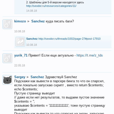
2. Шаблоны для 5-й версии находятся здесь
http://seodor.ru/resources/categories/11/
14.08.18
kimozo
►
Sanchez
куда писать баги?
10.08.18
Sanchez
http://seodor.ru/threads/1002/page-27#post-17910
10.08.18
yurik_71
Привет! Если еще актуально -
https://t.me/z_tds
22.05.18
Sergey
►
Sanchez
Здравствуй Sanchez
Подскажи как вывести в парсере бинга то что он спарсил,
если локально запускаю скрипт , вместо return $contents;
echo $contents;
Пустую страницу выводит
// даже если нет результатов, то выдаем пустое значение
$contents = '';
указываю $contents = '111111111111'; тоже пустую страницу
выводит
Подскажи как вывести то что спарсил на экран, запускаю