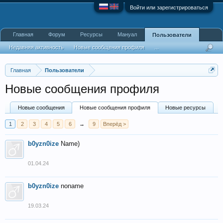
Войти или зарегистрироваться
Главная
Форум
Ресурсы
Мануал
Пользователи
Недавняя активность
Новые сообщения профиля
...
Главная
Пользователи
Новые сообщения профиля
Новые сообщения
Новые сообщения профиля
Новые ресурсы
1
2
3
4
5
6
→
9
Вперёд >
b0yzn0ize
Name)
01.04.24
b0yzn0ize
noname
19.03.24