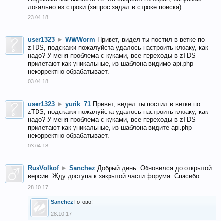
локально из строки (запрос задал в строке поиска)
23.04.18
user1323
►
WWWorm
Привет, видел ты постил в ветке по
zTDS, подскажи пожалуйста удалось настроить клоаку, как
надо? У меня проблема с куками, все переходы в zTDS
прилетают как уникальные, из шаблона видимо api.php
некорректно обрабатывает.
03.04.18
user1323
►
yurik_71
Привет, видел ты постил в ветке по
zTDS, подскажи пожалуйста удалось настроить клоаку, как
надо? У меня проблема с куками, все переходы в zTDS
прилетают как уникальные, из шаблона видите api.php
некорректно обрабатывает.
03.04.18
RusVolkof
►
Sanchez
Добрый день. Обновился до открытой
версии. Жду доступа к закрытой части форума. Спасибо.
28.10.17
Sanchez
Готово!
28.10.17