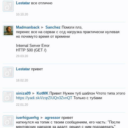
Lestatar
все отлично
10.10.20
Madmanback
►
Sanchez
Помоги плз,
перенес все на сервак с ссд нагрузка практически нулевая
но почемуто время от времени
Internal Server Error
HTTP 500 (GET /)
29.03.20
Lestatar
привет
18.02.20
siniza09
►
KotMK
Привет Нужен туб шаблон Чтото типа этого
https://yadi.sk/i/zqrZIUQn3ZvnQT
Только с тубами
22.01.20
iuerhiguerhg
►
agressor
привет
наткнулся на топик с твоим сообщением, его часть: "После
ментовских наездов за адалт, решил с ним подзавязать"