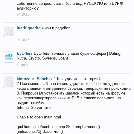
собственно вопрос: сайты были под РУССКУЮ или БУРЖ
аудиторию?
04.10.18
iuerhiguerhg
живи и радуйся
04.10.18
ByOffers
ByOffers, только лучшие бурж офферы | Dating,
Nutra, Crypto, Sweeps, Loans
16.08.18
kimozo
►
Sanchez
1.Как удалить категории?
2.При смене шаблона нужно удалять кеш? После удаления
кеша главной и внтуренних страниц. генерация не происходит.
3. Попробовал установить шаблон который есть на форуме
как переконвертированный из DLE в списке появился. но
выдает ошибку:
Internal Server Error
Unable to open main.html
[public/engine/controller.php:28] Templ->render()
[index.php:71] Base->run()