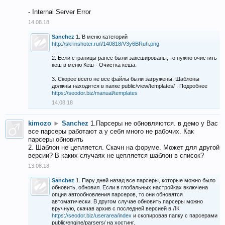
- Internal Server Error
14.08.18
Sanchez
1. В меню категорий
http://skrinshoter.ru/i/140818/V3y6BRuh.png
2. Если страницы ранее были закешированы, то нужно очистить
кеш в меню Кеш - Очистка кеша.
3. Скорее всего не все файлы были загружены. Шаблоны
должны находится в папке public/view/templates/ . Подробнее
https://seodor.biz/manual/templates
14.08.18
kimozo
►
Sanchez
1.Парсеры не обновляются. в демо у Вас
все парсеры работают а у себя много не рабочих. Как
парсеры обновить
2. Шаблон не цепляется. Скачн на форуме. Может для другой
версии? В каких случаях не цепляется шаблон в список?
13.08.18
Sanchez
1. Пару дней назад все парсеры, которые можно было
обновить, обновил. Если в глобальных настройках включена
опция автообновления парсеров, то они обновятся
автоматически. В другом случае обновить парсеры можно
вручную, скачав архив с последней версией в ЛК
https://seodor.biz/userarea/index
и скопировав папку с парсерами
public/engine/parsers/ на хостинг.