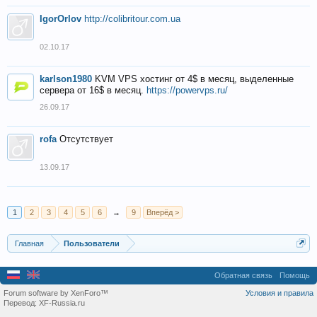
IgorOrlov
http://colibritour.com.ua
02.10.17
karlson1980
KVM VPS хостинг от 4$ в месяц, выделенные
сервера от 16$ в месяц.
https://powervps.ru/
26.09.17
rofa
Отсутствует
13.09.17
1
2
3
4
5
6
→
9
Вперёд >
Главная
Пользователи
Обратная связь
Помощь
Forum software by XenForo™
Условия и правила
Перевод:
XF-Russia.ru