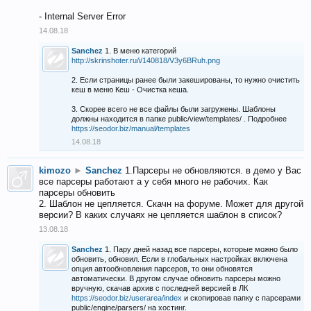
- Internal Server Error
14.08.18
Sanchez
1. В меню категорий
http://skrinshoter.ru/i/140818/V3y6BRuh.png
2. Если страницы ранее были закешированы, то нужно очистить
кеш в меню Кеш - Очистка кеша.
3. Скорее всего не все файлы были загружены. Шаблоны
должны находится в папке public/view/templates/ . Подробнее
https://seodor.biz/manual/templates
14.08.18
kimozo
►
Sanchez
1.Парсеры не обновляются. в демо у Вас
все парсеры работают а у себя много не рабочих. Как
парсеры обновить
2. Шаблон не цепляется. Скачн на форуме. Может для другой
версии? В каких случаях не цепляется шаблон в список?
13.08.18
Sanchez
1. Пару дней назад все парсеры, которые можно было
обновить, обновил. Если в глобальных настройках включена
опция автообновления парсеров, то они обновятся
автоматически. В другом случае обновить парсеры можно
вручную, скачав архив с последней версией в ЛК
https://seodor.biz/userarea/index
и скопировав папку с парсерами
public/engine/parsers/ на хостинг.