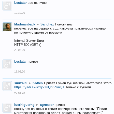
Lestatar
все отлично
10.10.20
Madmanback
►
Sanchez
Помоги плз,
перенес все на сервак с ссд нагрузка практически нулевая
но почемуто время от времени
Internal Server Error
HTTP 500 (GET /)
29.03.20
Lestatar
привет
18.02.20
siniza09
►
KotMK
Привет Нужен туб шаблон Чтото типа этого
https://yadi.sk/i/zqrZIUQn3ZvnQT
Только с тубами
22.01.20
iuerhiguerhg
►
agressor
привет
наткнулся на топик с твоим сообщением, его часть: "После
ментовских наездов за адалт, решил с ним подзавязать"