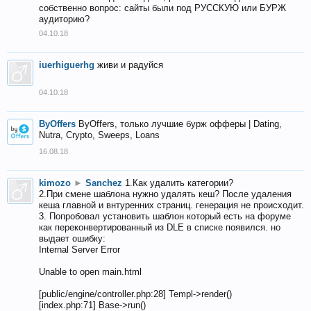
собственно вопрос: сайты были под РУССКУЮ или БУРЖ
аудиторию?
04.10.18
iuerhiguerhg
живи и радуйся
04.10.18
ByOffers
ByOffers, только лучшие бурж офферы | Dating,
Nutra, Crypto, Sweeps, Loans
16.08.18
kimozo
►
Sanchez
1.Как удалить категории?
2.При смене шаблона нужно удалять кеш? После удаления
кеша главной и внтуренних страниц. генерация не происходит.
3. Попробовал установить шаблон который есть на форуме
как переконвертированный из DLE в списке появился. но
выдает ошибку:
Internal Server Error
Unable to open main.html
[public/engine/controller.php:28] Templ->render()
[index.php:71] Base->run()