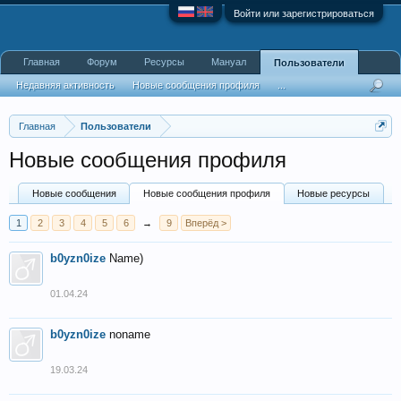
Войти или зарегистрироваться
Главная
Форум
Ресурсы
Мануал
Пользователи
Недавняя активность
Новые сообщения профиля
...
Главная
Пользователи
Новые сообщения профиля
Новые сообщения
Новые сообщения профиля
Новые ресурсы
1
2
3
4
5
6
→
9
Вперёд >
b0yzn0ize
Name)
01.04.24
b0yzn0ize
noname
19.03.24