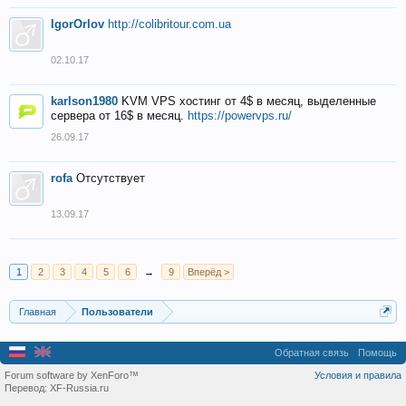
IgorOrlov
http://colibritour.com.ua
02.10.17
karlson1980
KVM VPS хостинг от 4$ в месяц, выделенные
сервера от 16$ в месяц.
https://powervps.ru/
26.09.17
rofa
Отсутствует
13.09.17
1
2
3
4
5
6
→
9
Вперёд >
Главная
Пользователи
Обратная связь
Помощь
Forum software by XenForo™
Условия и правила
Перевод:
XF-Russia.ru