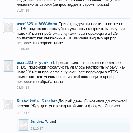
локально из строки (запрос задал в строке поиска)
23.04.18
user1323
►
WWWorm
Привет, видел ты постил в ветке по
zTDS, подскажи пожалуйста удалось настроить клоаку, как
надо? У меня проблема с куками, все переходы в zTDS
прилетают как уникальные, из шаблона видимо api.php
некорректно обрабатывает.
03.04.18
user1323
►
yurik_71
Привет, видел ты постил в ветке по
zTDS, подскажи пожалуйста удалось настроить клоаку, как
надо? У меня проблема с куками, все переходы в zTDS
прилетают как уникальные, из шаблона видите api.php
некорректно обрабатывает.
03.04.18
RusVolkof
►
Sanchez
Добрый день. Обновился до открытой
версии. Жду доступа к закрытой части форума. Спасибо.
28.10.17
Sanchez
Готово!
28.10.17