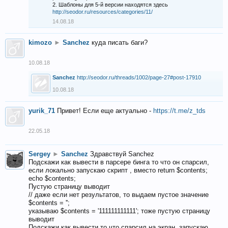
2. Шаблоны для 5-й версии находятся здесь
http://seodor.ru/resources/categories/11/
14.08.18
kimozo
►
Sanchez
куда писать баги?
10.08.18
Sanchez
http://seodor.ru/threads/1002/page-27#post-17910
10.08.18
yurik_71
Привет! Если еще актуально -
https://t.me/z_tds
22.05.18
Sergey
►
Sanchez
Здравствуй Sanchez
Подскажи как вывести в парсере бинга то что он спарсил,
если локально запускаю скрипт , вместо return $contents;
echo $contents;
Пустую страницу выводит
// даже если нет результатов, то выдаем пустое значение
$contents = '';
указываю $contents = '111111111111'; тоже пустую страницу
выводит
Подскажи как вывести то что спарсил на экран, запускаю