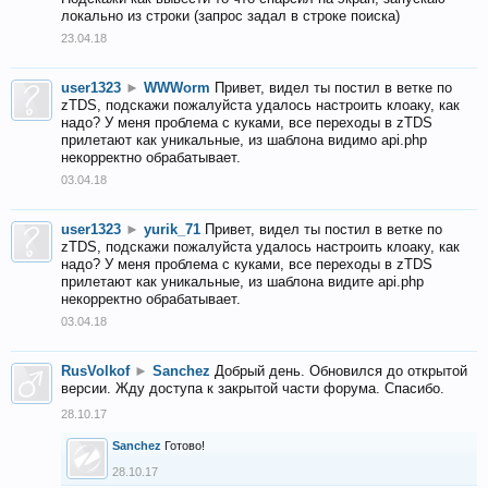
локально из строки (запрос задал в строке поиска)
23.04.18
user1323
►
WWWorm
Привет, видел ты постил в ветке по
zTDS, подскажи пожалуйста удалось настроить клоаку, как
надо? У меня проблема с куками, все переходы в zTDS
прилетают как уникальные, из шаблона видимо api.php
некорректно обрабатывает.
03.04.18
user1323
►
yurik_71
Привет, видел ты постил в ветке по
zTDS, подскажи пожалуйста удалось настроить клоаку, как
надо? У меня проблема с куками, все переходы в zTDS
прилетают как уникальные, из шаблона видите api.php
некорректно обрабатывает.
03.04.18
RusVolkof
►
Sanchez
Добрый день. Обновился до открытой
версии. Жду доступа к закрытой части форума. Спасибо.
28.10.17
Sanchez
Готово!
28.10.17