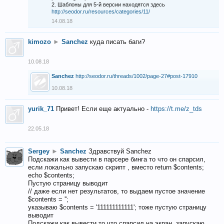
2. Шаблоны для 5-й версии находятся здесь
http://seodor.ru/resources/categories/11/
14.08.18
kimozo
►
Sanchez
куда писать баги?
10.08.18
Sanchez
http://seodor.ru/threads/1002/page-27#post-17910
10.08.18
yurik_71
Привет! Если еще актуально -
https://t.me/z_tds
22.05.18
Sergey
►
Sanchez
Здравствуй Sanchez
Подскажи как вывести в парсере бинга то что он спарсил,
если локально запускаю скрипт , вместо return $contents;
echo $contents;
Пустую страницу выводит
// даже если нет результатов, то выдаем пустое значение
$contents = '';
указываю $contents = '111111111111'; тоже пустую страницу
выводит
Подскажи как вывести то что спарсил на экран, запускаю