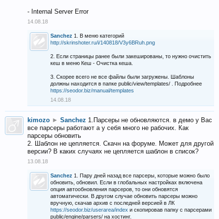
- Internal Server Error
14.08.18
Sanchez
1. В меню категорий
http://skrinshoter.ru/i/140818/V3y6BRuh.png
2. Если страницы ранее были закешированы, то нужно очистить
кеш в меню Кеш - Очистка кеша.
3. Скорее всего не все файлы были загружены. Шаблоны
должны находится в папке public/view/templates/ . Подробнее
https://seodor.biz/manual/templates
14.08.18
kimozo
►
Sanchez
1.Парсеры не обновляются. в демо у Вас
все парсеры работают а у себя много не рабочих. Как
парсеры обновить
2. Шаблон не цепляется. Скачн на форуме. Может для другой
версии? В каких случаях не цепляется шаблон в список?
13.08.18
Sanchez
1. Пару дней назад все парсеры, которые можно было
обновить, обновил. Если в глобальных настройках включена
опция автообновления парсеров, то они обновятся
автоматически. В другом случае обновить парсеры можно
вручную, скачав архив с последней версией в ЛК
https://seodor.biz/userarea/index
и скопировав папку с парсерами
public/engine/parsers/ на хостинг.