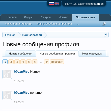
Войти или зарегистрироваться
Главная
Форум
Ресурсы
Мануал
Пользователи
Недавняя активность
Новые сообщения профиля
...
Главная
Пользователи
Новые сообщения профиля
Новые сообщения
Новые сообщения профиля
Новые ресурсы
1
2
3
4
5
6
→
9
Вперёд >
b0yzn0ize
Name)
01.04.24
b0yzn0ize
noname
19.03.24