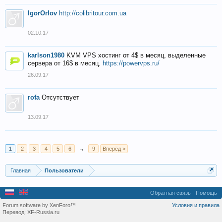
IgorOrlov
http://colibritour.com.ua
02.10.17
karlson1980
KVM VPS хостинг от 4$ в месяц, выделенные
сервера от 16$ в месяц.
https://powervps.ru/
26.09.17
rofa
Отсутствует
13.09.17
1
2
3
4
5
6
→
9
Вперёд >
Главная
Пользователи
Обратная связь
Помощь
Forum software by XenForo™
Условия и правила
Перевод:
XF-Russia.ru