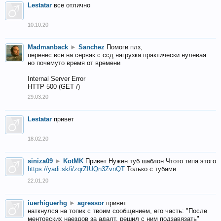
Lestatar
все отлично
10.10.20
Madmanback
►
Sanchez
Помоги плз,
перенес все на сервак с ссд нагрузка практически нулевая
но почемуто время от времени
Internal Server Error
HTTP 500 (GET /)
29.03.20
Lestatar
привет
18.02.20
siniza09
►
KotMK
Привет Нужен туб шаблон Чтото типа этого
https://yadi.sk/i/zqrZIUQn3ZvnQT
Только с тубами
22.01.20
iuerhiguerhg
►
agressor
привет
наткнулся на топик с твоим сообщением, его часть: "После
ментовских наездов за адалт, решил с ним подзавязать"