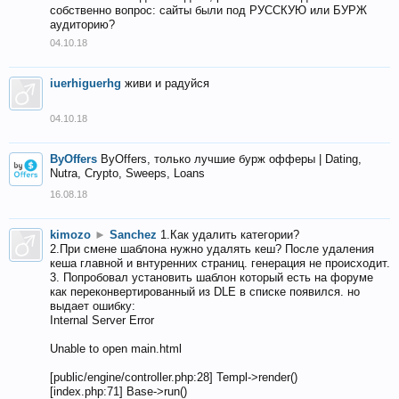
собственно вопрос: сайты были под РУССКУЮ или БУРЖ
аудиторию?
04.10.18
iuerhiguerhg
живи и радуйся
04.10.18
ByOffers
ByOffers, только лучшие бурж офферы | Dating,
Nutra, Crypto, Sweeps, Loans
16.08.18
kimozo
►
Sanchez
1.Как удалить категории?
2.При смене шаблона нужно удалять кеш? После удаления
кеша главной и внтуренних страниц. генерация не происходит.
3. Попробовал установить шаблон который есть на форуме
как переконвертированный из DLE в списке появился. но
выдает ошибку:
Internal Server Error
Unable to open main.html
[public/engine/controller.php:28] Templ->render()
[index.php:71] Base->run()