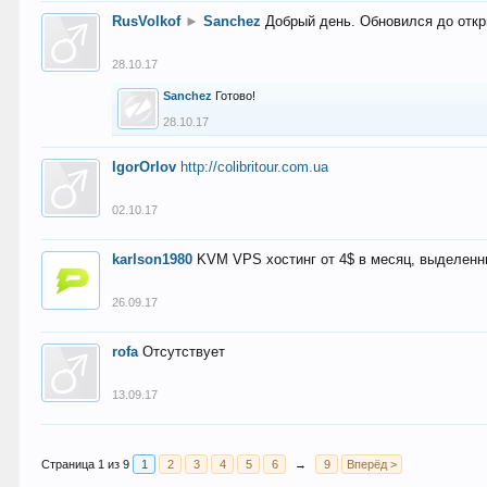
RusVolkof
►
Sanchez
Добрый день. Обновился до откр
28.10.17
Sanchez
Готово!
28.10.17
IgorOrlov
http://colibritour.com.ua
02.10.17
karlson1980
KVM VPS хостинг от 4$ в месяц, выделенн
26.09.17
rofa
Отсутствует
13.09.17
Страница 1 из 9
1
2
3
4
5
6
→
9
Вперёд >