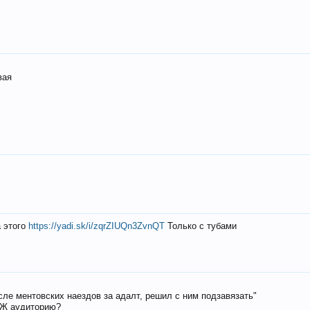
вая
а этого
https://yadi.sk/i/zqrZIUQn3ZvnQT
Только с тубами
осле ментовских наездов за адалт, решил с ним подзавязать"
РЖ аудиторию?