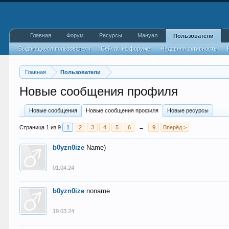
Главная
Форум
Ресурсы
Мануал
Пользователи
Выдающиеся пользователи
Сейчас на форуме
Недавняя активность
Главная
Пользователи
Новые сообщения профиля
Новые сообщения
Новые сообщения профиля
Новые ресурсы
Страница 1 из 9
1
2
3
4
5
6
→
9
Вперёд >
b0yzn0ize
Name)
01.04.24
b0yzn0ize
noname
19.03.24