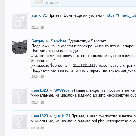
10.08.18
yurik_71
Привет! Если еще актуально -
https://t.me/z_td
22.05.18
Sergey
►
Sanchez
Здравствуй Sanchez
Подскажи как вывести в парсере бинга то что он спарсил
Пустую страницу выводит
// даже если нет результатов, то выдаем пустое значен
$contents = '';
указываю $contents = '111111111111'; тоже пустую стран
Подскажи как вывести то что спарсил на экран, запуска
23.04.18
user1323
►
WWWorm
Привет, видел ты постил в ветк
уникальные, из шаблона видимо api.php некорректно об
03.04.18
user1323
►
yurik_71
Привет, видел ты постил в ветке 
уникальные, из шаблона видите api.php некорректно об
03.04.18