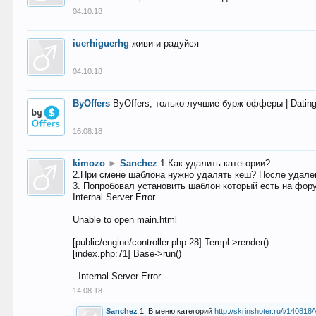
04.10.18
iuerhiguerhg
живи и радуйся
04.10.18
ByOffers
ByOffers, только лучшие бурж офферы | Dating,
16.08.18
kimozo
►
Sanchez
1.Как удалить категории?
2.При смене шаблона нужно удалять кеш? После удален
3. Попробовал установить шаблон который есть на фору
Internal Server Error
Unable to open main.html
[public/engine/controller.php:28] Templ->render()
[index.php:71] Base->run()
- Internal Server Error
14.08.18
Sanchez
1. В меню категорий
http://skrinshoter.ru/i/1408