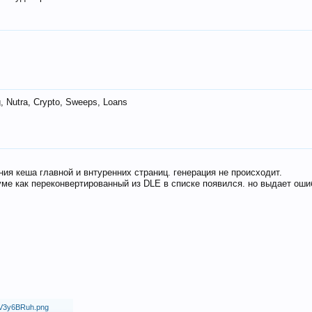
 Nutra, Crypto, Sweeps, Loans
ия кеша главной и внтуренних страниц. генерация не происходит.
ме как переконвертированный из DLE в списке появился. но выдает оши
18/V3y6BRuh.png