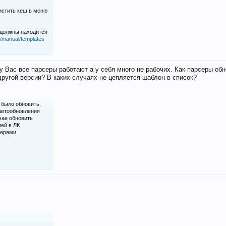
истить кеш в меню
 должны находится
iz/manual/templates
у Вас все парсеры работают а у себя много не рабочих. Как парсеры об
ругой версии? В каких случаях не цепляется шаблон в список?
 было обновить,
 автообновления
чае обновить
ией в ЛК
серами