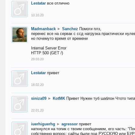
Lestatar
все отлично
10.10.20
Madmanback
►
Sanchez
Помоги плз,
перенес все на сервак с ссд нагрузка практически нуле
но почемуто время от времени
Internal Server Error
HTTP 500 (GET /)
29.03.20
Lestatar
привет
18.02.20
siniza09
►
KotMK
Привет Нужен туб шаблон Чтото тип
22.01.20
iuerhiguerhg
►
agressor
привет
наткнулся на топик с твоим сообщением, его часть: "П
собственно вопрос: сайты были под РУССКУЮ или БУ