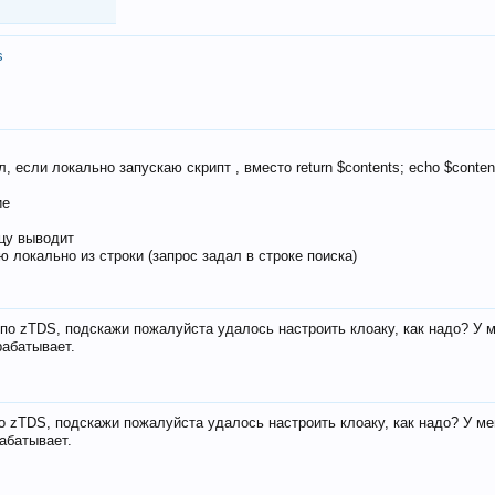
s
, если локально запускаю скрипт , вместо return $contents; echo $conten
ие
ицу выводит
ю локально из строки (запрос задал в строке поиска)
е по zTDS, подскажи пожалуйста удалось настроить клоаку, как надо? У 
рабатывает.
по zTDS, подскажи пожалуйста удалось настроить клоаку, как надо? У м
рабатывает.