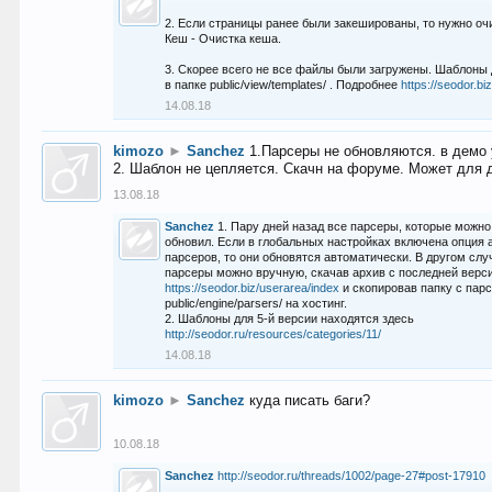
2. Если страницы ранее были закешированы, то нужно оч
Кеш - Очистка кеша.
3. Скорее всего не все файлы были загружены. Шаблоны
в папке public/view/templates/ . Подробнее
https://seodor.b
14.08.18
kimozo
►
Sanchez
1.Парсеры не обновляются. в демо 
2. Шаблон не цепляется. Скачн на форуме. Может для д
13.08.18
Sanchez
1. Пару дней назад все парсеры, которые можно
обновил. Если в глобальных настройках включена опция
парсеров, то они обновятся автоматически. В другом слу
парсеры можно вручную, скачав архив с последней верс
https://seodor.biz/userarea/index
и скопировав папку с пар
public/engine/parsers/ на хостинг.
2. Шаблоны для 5-й версии находятся здесь
http://seodor.ru/resources/categories/11/
14.08.18
kimozo
►
Sanchez
куда писать баги?
10.08.18
Sanchez
http://seodor.ru/threads/1002/page-27#post-17910