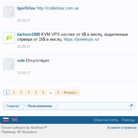
IgorOrlov
http://colibritour.com.ua
02.10.17
karlson1980
KVM VPS хостинг от 4$ в месяц, выделенные
сервера от 16$ в месяц.
https://powervps.ru/
26.09.17
rofa
Отсутствует
13.09.17
1
2
3
4
5
6
→
9
Вперёд >
Главная
Пользователи
Обратная связь
Помощь
Forum software by XenForo™
Условия и правила
Перевод:
XF-Russia.ru