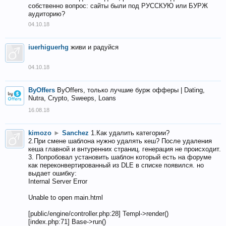
собственно вопрос: сайты были под РУССКУЮ или БУРЖ
аудиторию?
04.10.18
iuerhiguerhg
живи и радуйся
04.10.18
ByOffers
ByOffers, только лучшие бурж офферы | Dating,
Nutra, Crypto, Sweeps, Loans
16.08.18
kimozo
►
Sanchez
1.Как удалить категории?
2.При смене шаблона нужно удалять кеш? После удаления
кеша главной и внтуренних страниц. генерация не происходит.
3. Попробовал установить шаблон который есть на форуме
как переконвертированный из DLE в списке появился. но
выдает ошибку:
Internal Server Error
Unable to open main.html
[public/engine/controller.php:28] Templ->render()
[index.php:71] Base->run()