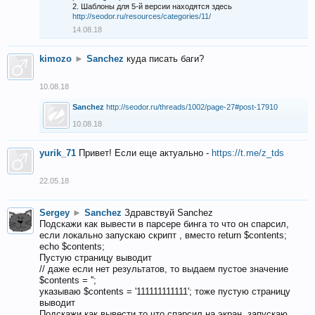
2. Шаблоны для 5-й версии находятся здесь
http://seodor.ru/resources/categories/11/
14.08.18
kimozo
►
Sanchez
куда писать баги?
10.08.18
Sanchez
http://seodor.ru/threads/1002/page-27#post-17910
10.08.18
yurik_71
Привет! Если еще актуально -
https://t.me/z_tds
22.05.18
Sergey
►
Sanchez
Здравствуй Sanchez
Подскажи как вывести в парсере бинга то что он спарсил,
если локально запускаю скрипт , вместо return $contents;
echo $contents;
Пустую страницу выводит
// даже если нет результатов, то выдаем пустое значение
$contents = '';
указываю $contents = '111111111111'; тоже пустую страницу
выводит
Подскажи как вывести то что спарсил на экран, запускаю