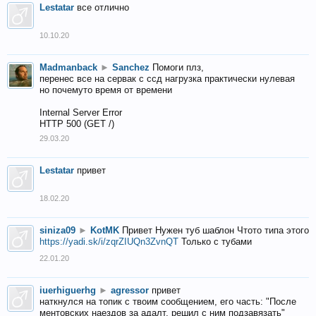
Lestatar
все отлично
10.10.20
Madmanback
►
Sanchez
Помоги плз,
перенес все на сервак с ссд нагрузка практически нулевая
но почемуто время от времени
Internal Server Error
HTTP 500 (GET /)
29.03.20
Lestatar
привет
18.02.20
siniza09
►
KotMK
Привет Нужен туб шаблон Чтото типа этого
https://yadi.sk/i/zqrZIUQn3ZvnQT
Только с тубами
22.01.20
iuerhiguerhg
►
agressor
привет
наткнулся на топик с твоим сообщением, его часть: "После
ментовских наездов за адалт, решил с ним подзавязать"