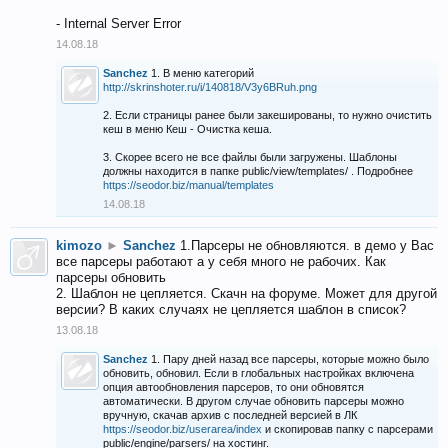
- Internal Server Error
14.08.18
Sanchez
1. В меню категорий
http://skrinshoter.ru/i/140818/V3y6BRuh.png
2. Если страницы ранее были закешированы, то нужно очистить
кеш в меню Кеш - Очистка кеша.
3. Скорее всего не все файлы были загружены. Шаблоны
должны находится в папке public/view/templates/ . Подробнее
https://seodor.biz/manual/templates
14.08.18
kimozo
►
Sanchez
1.Парсеры не обновляются. в демо у Вас
все парсеры работают а у себя много не рабочих. Как
парсеры обновить
2. Шаблон не цепляется. Скачн на форуме. Может для другой
версии? В каких случаях не цепляется шаблон в список?
13.08.18
Sanchez
1. Пару дней назад все парсеры, которые можно было
обновить, обновил. Если в глобальных настройках включена
опция автообновления парсеров, то они обновятся
автоматически. В другом случае обновить парсеры можно
вручную, скачав архив с последней версией в ЛК
https://seodor.biz/userarea/index
и скопировав папку с парсерами
public/engine/parsers/ на хостинг.