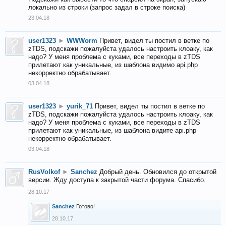
локально из строки (запрос задал в строке поиска)
23.04.18
user1323
►
WWWorm
Привет, видел ты постил в ветке по
zTDS, подскажи пожалуйста удалось настроить клоаку, как
надо? У меня проблема с куками, все переходы в zTDS
прилетают как уникальные, из шаблона видимо api.php
некорректно обрабатывает.
03.04.18
user1323
►
yurik_71
Привет, видел ты постил в ветке по
zTDS, подскажи пожалуйста удалось настроить клоаку, как
надо? У меня проблема с куками, все переходы в zTDS
прилетают как уникальные, из шаблона видите api.php
некорректно обрабатывает.
03.04.18
RusVolkof
►
Sanchez
Добрый день. Обновился до открытой
версии. Жду доступа к закрытой части форума. Спасибо.
28.10.17
Sanchez
Готово!
28.10.17