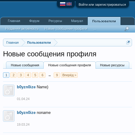
Войти или зарегистрироваться
Главная
Форум
Ресурсы
Мануал
Пользователи
Недавняя активность
Новые сообщения профиля
...
Главная
Пользователи
Новые сообщения профиля
Новые сообщения
Новые сообщения профиля
Новые ресурсы
1
2
3
4
5
6
→
9
Вперёд >
b0yzn0ize
Name)
01.04.24
b0yzn0ize
noname
19.03.24