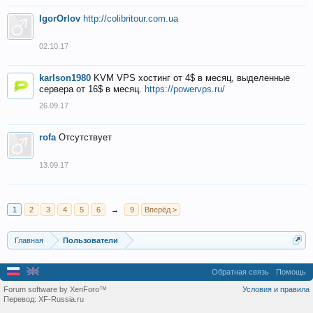
IgorOrlov
http://colibritour.com.ua
02.10.17
karlson1980
KVM VPS хостинг от 4$ в месяц, выделенные
сервера от 16$ в месяц.
https://powervps.ru/
26.09.17
rofa
Отсутствует
13.09.17
1
2
3
4
5
6
→
9
Вперёд >
Главная
Пользователи
Обратная связь
Помощь
Forum software by XenForo™
Условия и правила
Перевод:
XF-Russia.ru