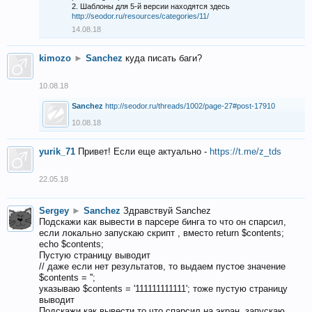
2. Шаблоны для 5-й версии находятся здесь
http://seodor.ru/resources/categories/11/
14.08.18
kimozo
►
Sanchez
куда писать баги?
10.08.18
Sanchez
http://seodor.ru/threads/1002/page-27#post-17910
10.08.18
yurik_71
Привет! Если еще актуально -
https://t.me/z_tds
22.05.18
Sergey
►
Sanchez
Здравствуй Sanchez
Подскажи как вывести в парсере бинга то что он спарсил,
если локально запускаю скрипт , вместо return $contents;
echo $contents;
Пустую страницу выводит
// даже если нет результатов, то выдаем пустое значение
$contents = '';
указываю $contents = '111111111111'; тоже пустую страницу
выводит
Подскажи как вывести то что спарсил на экран, запускаю