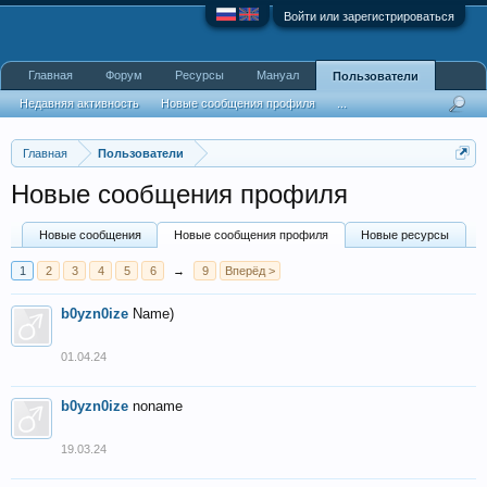
Войти или зарегистрироваться
Главная
Форум
Ресурсы
Мануал
Пользователи
Недавняя активность
Новые сообщения профиля
...
Главная
Пользователи
Новые сообщения профиля
Новые сообщения
Новые сообщения профиля
Новые ресурсы
1
2
3
4
5
6
→
9
Вперёд >
b0yzn0ize
Name)
01.04.24
b0yzn0ize
noname
19.03.24