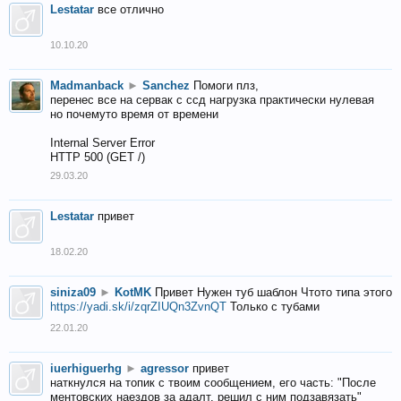
Lestatar
все отлично
10.10.20
Madmanback
►
Sanchez
Помоги плз,
перенес все на сервак с ссд нагрузка практически нулевая
но почемуто время от времени
Internal Server Error
HTTP 500 (GET /)
29.03.20
Lestatar
привет
18.02.20
siniza09
►
KotMK
Привет Нужен туб шаблон Чтото типа этого
https://yadi.sk/i/zqrZIUQn3ZvnQT
Только с тубами
22.01.20
iuerhiguerhg
►
agressor
привет
наткнулся на топик с твоим сообщением, его часть: "После
ментовских наездов за адалт, решил с ним подзавязать"