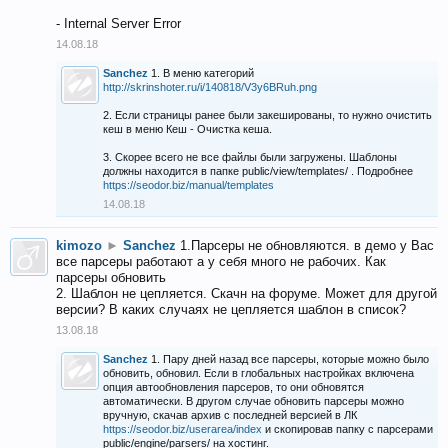
- Internal Server Error
14.08.18
Sanchez
1. В меню категорий
http://skrinshoter.ru/i/140818/V3y6BRuh.png
2. Если страницы ранее были закешированы, то нужно очистить
кеш в меню Кеш - Очистка кеша.
3. Скорее всего не все файлы были загружены. Шаблоны
должны находится в папке public/view/templates/ . Подробнее
https://seodor.biz/manual/templates
14.08.18
kimozo
►
Sanchez
1.Парсеры не обновляются. в демо у Вас
все парсеры работают а у себя много не рабочих. Как
парсеры обновить
2. Шаблон не цепляется. Скачн на форуме. Может для другой
версии? В каких случаях не цепляется шаблон в список?
13.08.18
Sanchez
1. Пару дней назад все парсеры, которые можно было
обновить, обновил. Если в глобальных настройках включена
опция автообновления парсеров, то они обновятся
автоматически. В другом случае обновить парсеры можно
вручную, скачав архив с последней версией в ЛК
https://seodor.biz/userarea/index
и скопировав папку с парсерами
public/engine/parsers/ на хостинг.