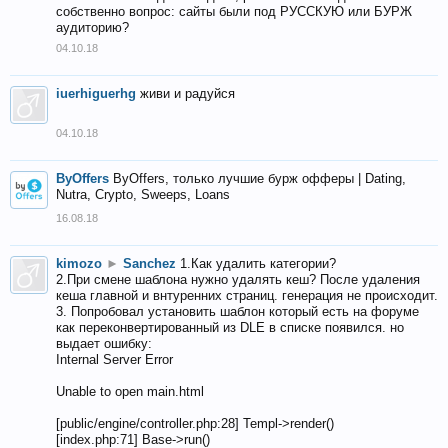
собственно вопрос: сайты были под РУССКУЮ или БУРЖ
аудиторию?
04.10.18
iuerhiguerhg
живи и радуйся
04.10.18
ByOffers
ByOffers, только лучшие бурж офферы | Dating,
Nutra, Crypto, Sweeps, Loans
16.08.18
kimozo
►
Sanchez
1.Как удалить категории?
2.При смене шаблона нужно удалять кеш? После удаления
кеша главной и внтуренних страниц. генерация не происходит.
3. Попробовал установить шаблон который есть на форуме
как переконвертированный из DLE в списке появился. но
выдает ошибку:
Internal Server Error
Unable to open main.html
[public/engine/controller.php:28] Templ->render()
[index.php:71] Base->run()