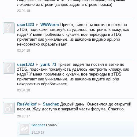
локально из строки (запрос задал в строке поиска)
23.04.18
user1323
►
WWWorm
Привет, видел ты постил в ветке по
zTDS, подскажи пожалуйста удалось настроить клоаку, как
надо? У меня проблема с куками, все переходы в zTDS
прилетают как уникальные, из шаблона видимо api.php
некорректно обрабатывает.
03.04.18
user1323
►
yurik_71
Привет, видел ты постил в ветке по
zTDS, подскажи пожалуйста удалось настроить клоаку, как
надо? У меня проблема с куками, все переходы в zTDS
прилетают как уникальные, из шаблона видите api.php
некорректно обрабатывает.
03.04.18
RusVolkof
►
Sanchez
Добрый день. Обновился до открытой
версии. Жду доступа к закрытой части форума. Спасибо.
28.10.17
Sanchez
Готово!
28.10.17