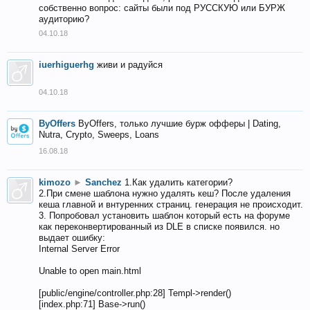
собственно вопрос: сайты были под РУССКУЮ или БУРЖ
аудиторию?
04.10.18
iuerhiguerhg
живи и радуйся
04.10.18
ByOffers
ByOffers, только лучшие бурж офферы | Dating,
Nutra, Crypto, Sweeps, Loans
16.08.18
kimozo
►
Sanchez
1.Как удалить категории?
2.При смене шаблона нужно удалять кеш? После удаления
кеша главной и внтуренних страниц. генерация не происходит.
3. Попробовал установить шаблон который есть на форуме
как переконвертированный из DLE в списке появился. но
выдает ошибку:
Internal Server Error
Unable to open main.html
[public/engine/controller.php:28] Templ->render()
[index.php:71] Base->run()