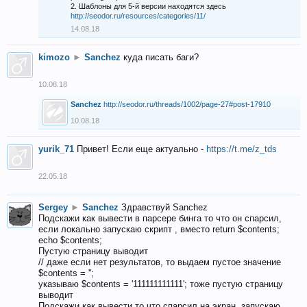
2. Шаблоны для 5-й версии находятся здесь
http://seodor.ru/resources/categories/11/
14.08.18
kimozo
►
Sanchez
куда писать баги?
10.08.18
Sanchez
http://seodor.ru/threads/1002/page-27#post-17910
10.08.18
yurik_71
Привет! Если еще актуально -
https://t.me/z_tds
22.05.18
Sergey
►
Sanchez
Здравствуй Sanchez
Подскажи как вывести в парсере бинга то что он спарсил,
если локально запускаю скрипт , вместо return $contents;
echo $contents;
Пустую страницу выводит
// даже если нет результатов, то выдаем пустое значение
$contents = '';
указываю $contents = '111111111111'; тоже пустую страницу
выводит
Подскажи как вывести то что спарсил на экран, запускаю