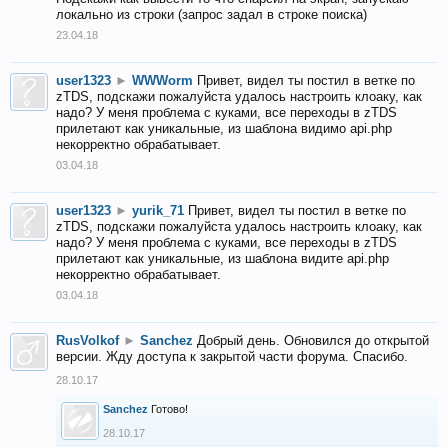
локально из строки (запрос задал в строке поиска)
23.04.18
user1323
►
WWWorm
Привет, видел ты постил в ветке по
zTDS, подскажи пожалуйста удалось настроить клоаку, как
надо? У меня проблема с куками, все переходы в zTDS
прилетают как уникальные, из шаблона видимо api.php
некорректно обрабатывает.
03.04.18
user1323
►
yurik_71
Привет, видел ты постил в ветке по
zTDS, подскажи пожалуйста удалось настроить клоаку, как
надо? У меня проблема с куками, все переходы в zTDS
прилетают как уникальные, из шаблона видите api.php
некорректно обрабатывает.
03.04.18
RusVolkof
►
Sanchez
Добрый день. Обновился до открытой
версии. Жду доступа к закрытой части форума. Спасибо.
28.10.17
Sanchez
Готово!
28.10.17