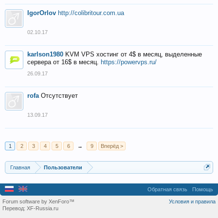
IgorOrlov
http://colibritour.com.ua
02.10.17
karlson1980
KVM VPS хостинг от 4$ в месяц, выделенные
сервера от 16$ в месяц.
https://powervps.ru/
26.09.17
rofa
Отсутствует
13.09.17
1
2
3
4
5
6
→
9
Вперёд >
Главная
Пользователи
Обратная связь
Помощь
Forum software by XenForo™
Условия и правила
Перевод:
XF-Russia.ru