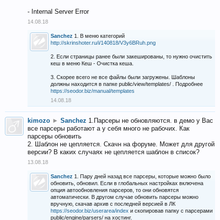
- Internal Server Error
14.08.18
Sanchez
1. В меню категорий
http://skrinshoter.ru/i/140818/V3y6BRuh.png
2. Если страницы ранее были закешированы, то нужно очистить
кеш в меню Кеш - Очистка кеша.
3. Скорее всего не все файлы были загружены. Шаблоны
должны находится в папке public/view/templates/ . Подробнее
https://seodor.biz/manual/templates
14.08.18
kimozo
►
Sanchez
1.Парсеры не обновляются. в демо у Вас
все парсеры работают а у себя много не рабочих. Как
парсеры обновить
2. Шаблон не цепляется. Скачн на форуме. Может для другой
версии? В каких случаях не цепляется шаблон в список?
13.08.18
Sanchez
1. Пару дней назад все парсеры, которые можно было
обновить, обновил. Если в глобальных настройках включена
опция автообновления парсеров, то они обновятся
автоматически. В другом случае обновить парсеры можно
вручную, скачав архив с последней версией в ЛК
https://seodor.biz/userarea/index
и скопировав папку с парсерами
public/engine/parsers/ на хостинг.