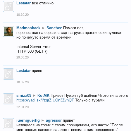
Lestatar
все отлично
10.10.20
Madmanback
►
Sanchez
Помоги плз,
перенес все на сервак с ссд нагрузка практически нулевая
но почемуто время от времени
Internal Server Error
HTTP 500 (GET /)
29.03.20
Lestatar
привет
18.02.20
siniza09
►
KotMK
Привет Нужен туб шаблон Чтото типа этого
https://yadi.sk/i/zqrZIUQn3ZvnQT
Только с тубами
22.01.20
iuerhiguerhg
►
agressor
привет
наткнулся на топик с твоим сообщением, его часть: "После
ментовских наездов за адалт, решил с ним подзавязать"