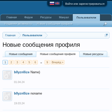
Войти или зарегистрироваться
Главная
Форум
Ресурсы
Мануал
Пользователи
Недавняя активность
Новые сообщения профиля
...
Главная
Пользователи
Новые сообщения профиля
Новые сообщения
Новые сообщения профиля
Новые ресурсы
1
2
3
4
5
6
→
9
Вперёд >
b0yzn0ize
Name)
01.04.24
b0yzn0ize
noname
19.03.24