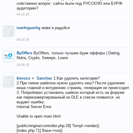
собственно вопрос: сайты были под РУССКУЮ или БУРЖ
аудиторию?
04.10.18
iuerhiguerhg
живи и радуйся
04.10.18
ByOffers
ByOffers, только лучшие бурж офферы | Dating,
Nutra, Crypto, Sweeps, Loans
16.08.18
kimozo
►
Sanchez
1.Как удалить категории?
2.При смене шаблона нужно удалять кеш? После удаления
кеша главной и внтуренних страниц. генерация не происходит.
3. Попробовал установить шаблон который есть на форуме
как переконвертированный из DLE в списке появился. но
выдает ошибку:
Internal Server Error
Unable to open main.html
[public/engine/controller.php:28] Templ->render()
[index.php:71] Base->run()