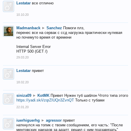
Lestatar
все отлично
10.10.20
Madmanback
►
Sanchez
Помоги плз,
перенес все на сервак с ссд нагрузка практически нулевая
но почемуто время от времени
Internal Server Error
HTTP 500 (GET /)
29.03.20
Lestatar
привет
18.02.20
siniza09
►
KotMK
Привет Нужен туб шаблон Чтото типа этого
https://yadi.sk/i/zqrZIUQn3ZvnQT
Только с тубами
22.01.20
iuerhiguerhg
►
agressor
привет
наткнулся на топик с твоим сообщением, его часть: "После
ментовских наездов за адалт, решил с ним подзавязать"