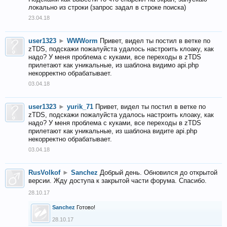
локально из строки (запрос задал в строке поиска)
23.04.18
user1323
►
WWWorm
Привет, видел ты постил в ветке по
zTDS, подскажи пожалуйста удалось настроить клоаку, как
надо? У меня проблема с куками, все переходы в zTDS
прилетают как уникальные, из шаблона видимо api.php
некорректно обрабатывает.
03.04.18
user1323
►
yurik_71
Привет, видел ты постил в ветке по
zTDS, подскажи пожалуйста удалось настроить клоаку, как
надо? У меня проблема с куками, все переходы в zTDS
прилетают как уникальные, из шаблона видите api.php
некорректно обрабатывает.
03.04.18
RusVolkof
►
Sanchez
Добрый день. Обновился до открытой
версии. Жду доступа к закрытой части форума. Спасибо.
28.10.17
Sanchez
Готово!
28.10.17