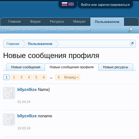
Войти или зарегистрироваться
Главная
Форум
Ресурсы
Мануал
Пользователи
Недавняя активность
Новые сообщения профиля
...
Главная
Пользователи
Новые сообщения профиля
Новые сообщения
Новые сообщения профиля
Новые ресурсы
1
2
3
4
5
6
→
9
Вперёд >
b0yzn0ize
Name)
01.04.24
b0yzn0ize
noname
19.03.24