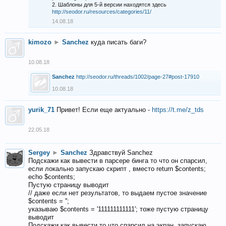
2. Шаблоны для 5-й версии находятся здесь
http://seodor.ru/resources/categories/11/
14.08.18
kimozo
►
Sanchez
куда писать баги?
10.08.18
Sanchez
http://seodor.ru/threads/1002/page-27#post-17910
10.08.18
yurik_71
Привет! Если еще актуально -
https://t.me/z_tds
22.05.18
Sergey
►
Sanchez
Здравствуй Sanchez
Подскажи как вывести в парсере бинга то что он спарсил,
если локально запускаю скрипт , вместо return $contents;
echo $contents;
Пустую страницу выводит
// даже если нет результатов, то выдаем пустое значение
$contents = '';
указываю $contents = '111111111111'; тоже пустую страницу
выводит
Подскажи как вывести то что спарсил на экран, запускаю