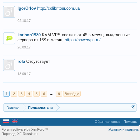
IgorOrlov
http://colibritour.com.ua
02.10.17
karlson1980
KVM VPS хостинг от 4$ в месяц, выделенные
сервера от 16$ в месяц.
https://powervps.ru/
26.09.17
rofa
Отсутствует
13.09.17
1
2
3
4
5
6
→
9
Вперёд >
Главная
Пользователи
Обратная связь
Помощь
Forum software by XenForo™
Условия и правила
Перевод:
XF-Russia.ru