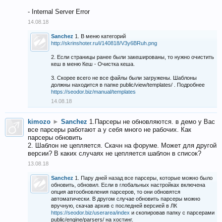
- Internal Server Error
14.08.18
Sanchez
1. В меню категорий
http://skrinshoter.ru/i/140818/V3y6BRuh.png
2. Если страницы ранее были закешированы, то нужно очистить
кеш в меню Кеш - Очистка кеша.
3. Скорее всего не все файлы были загружены. Шаблоны
должны находится в папке public/view/templates/ . Подробнее
https://seodor.biz/manual/templates
14.08.18
kimozo
►
Sanchez
1.Парсеры не обновляются. в демо у Вас
все парсеры работают а у себя много не рабочих. Как
парсеры обновить
2. Шаблон не цепляется. Скачн на форуме. Может для другой
версии? В каких случаях не цепляется шаблон в список?
13.08.18
Sanchez
1. Пару дней назад все парсеры, которые можно было
обновить, обновил. Если в глобальных настройках включена
опция автообновления парсеров, то они обновятся
автоматически. В другом случае обновить парсеры можно
вручную, скачав архив с последней версией в ЛК
https://seodor.biz/userarea/index
и скопировав папку с парсерами
public/engine/parsers/ на хостинг.