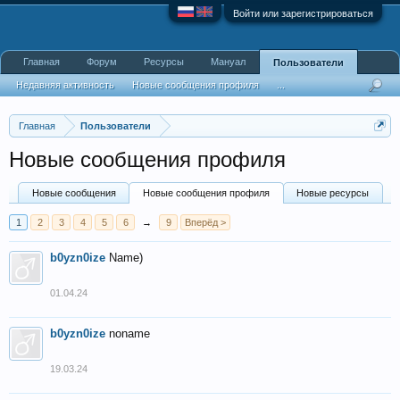
Войти или зарегистрироваться
Главная
Форум
Ресурсы
Мануал
Пользователи
Недавняя активность
Новые сообщения профиля
...
Главная
Пользователи
Новые сообщения профиля
Новые сообщения
Новые сообщения профиля
Новые ресурсы
1
2
3
4
5
6
→
9
Вперёд >
b0yzn0ize
Name)
01.04.24
b0yzn0ize
noname
19.03.24