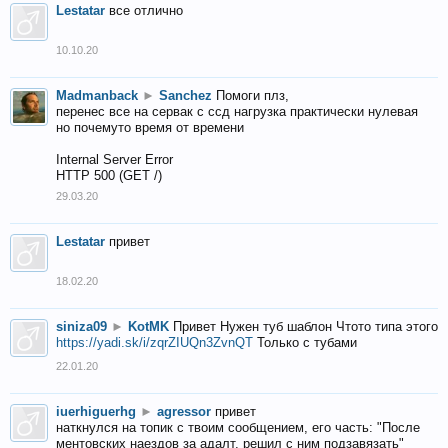
Lestatar
все отлично
10.10.20
Madmanback
►
Sanchez
Помоги плз,
перенес все на сервак с ссд нагрузка практически нулевая
но почемуто время от времени
Internal Server Error
HTTP 500 (GET /)
29.03.20
Lestatar
привет
18.02.20
siniza09
►
KotMK
Привет Нужен туб шаблон Чтото типа этого
https://yadi.sk/i/zqrZIUQn3ZvnQT
Только с тубами
22.01.20
iuerhiguerhg
►
agressor
привет
наткнулся на топик с твоим сообщением, его часть: "После
ментовских наездов за адалт, решил с ним подзавязать"