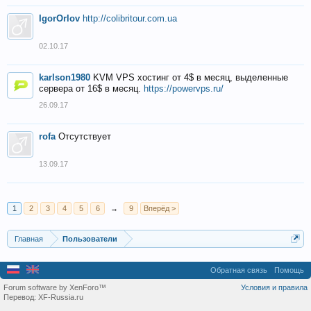
IgorOrlov
http://colibritour.com.ua
02.10.17
karlson1980
KVM VPS хостинг от 4$ в месяц, выделенные
сервера от 16$ в месяц.
https://powervps.ru/
26.09.17
rofa
Отсутствует
13.09.17
1
2
3
4
5
6
→
9
Вперёд >
Главная
Пользователи
Обратная связь
Помощь
Forum software by XenForo™
Условия и правила
Перевод:
XF-Russia.ru