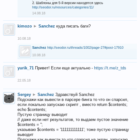
2. Шаблоны для 5-й версии находятся здесь
http://seodor.ru/resources/categories/11/
14.08.18
kimozo
►
Sanchez
куда писать баги?
10.08.18
Sanchez
http://seodor.ru/threads/1002/page-27#post-17910
10.08.18
yurik_71
Привет! Если еще актуально -
https://t.me/z_tds
22.05.18
Sergey
►
Sanchez
Здравствуй Sanchez
Подскажи как вывести в парсере бинга то что он спарсил,
если локально запускаю скрипт , вместо return $contents;
echo $contents;
Пустую страницу выводит
// даже если нет результатов, то выдаем пустое значение
$contents = '';
указываю $contents = '111111111111'; тоже пустую страницу
выводит
Подскажи как вывести то что спарсил на экран, запускаю