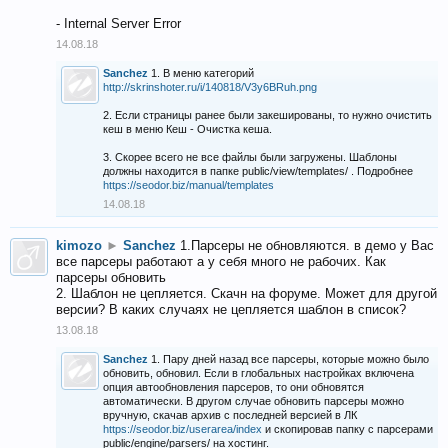
- Internal Server Error
14.08.18
Sanchez
1. В меню категорий
http://skrinshoter.ru/i/140818/V3y6BRuh.png
2. Если страницы ранее были закешированы, то нужно очистить
кеш в меню Кеш - Очистка кеша.
3. Скорее всего не все файлы были загружены. Шаблоны
должны находится в папке public/view/templates/ . Подробнее
https://seodor.biz/manual/templates
14.08.18
kimozo
►
Sanchez
1.Парсеры не обновляются. в демо у Вас
все парсеры работают а у себя много не рабочих. Как
парсеры обновить
2. Шаблон не цепляется. Скачн на форуме. Может для другой
версии? В каких случаях не цепляется шаблон в список?
13.08.18
Sanchez
1. Пару дней назад все парсеры, которые можно было
обновить, обновил. Если в глобальных настройках включена
опция автообновления парсеров, то они обновятся
автоматически. В другом случае обновить парсеры можно
вручную, скачав архив с последней версией в ЛК
https://seodor.biz/userarea/index
и скопировав папку с парсерами
public/engine/parsers/ на хостинг.