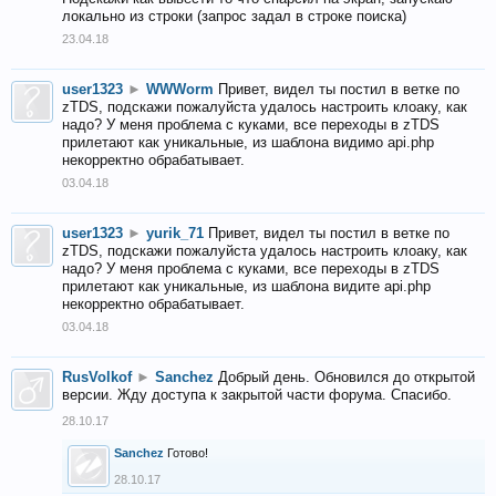
локально из строки (запрос задал в строке поиска)
23.04.18
user1323
►
WWWorm
Привет, видел ты постил в ветке по
zTDS, подскажи пожалуйста удалось настроить клоаку, как
надо? У меня проблема с куками, все переходы в zTDS
прилетают как уникальные, из шаблона видимо api.php
некорректно обрабатывает.
03.04.18
user1323
►
yurik_71
Привет, видел ты постил в ветке по
zTDS, подскажи пожалуйста удалось настроить клоаку, как
надо? У меня проблема с куками, все переходы в zTDS
прилетают как уникальные, из шаблона видите api.php
некорректно обрабатывает.
03.04.18
RusVolkof
►
Sanchez
Добрый день. Обновился до открытой
версии. Жду доступа к закрытой части форума. Спасибо.
28.10.17
Sanchez
Готово!
28.10.17