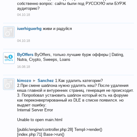
собственно вопрос: сайты были под РУССКУЮ или БУРЖ
аудиторию?
04.10.18
iuerhiguerhg
живи и радуйся
04.10.18
ByOffers
ByOffers, только лучшие бурж офферы | Dating,
Nutra, Crypto, Sweeps, Loans
16.08.18
kimozo
►
Sanchez
1.Как удалить категории?
2.При смене шаблона нужно удалять кеш? После удаления
кеша главной и внтуренних страниц. генерация не происходит.
3. Попробовал установить шаблон который есть на форуме
как переконвертированный из DLE в списке появился. но
выдает ошибку:
Internal Server Error
Unable to open main.html
[public/engine/controller.php:28] Templ->render()
[index.php:71] Base->run()