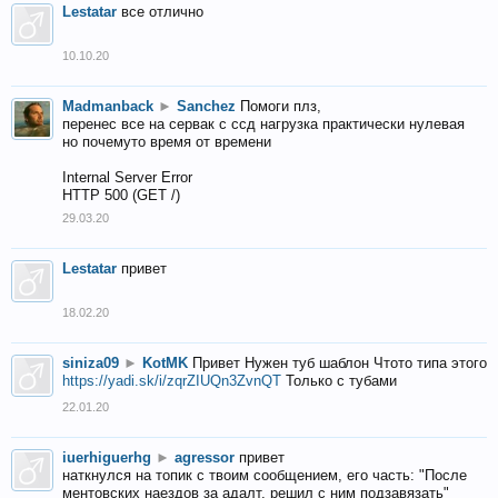
Lestatar
все отлично
10.10.20
Madmanback
►
Sanchez
Помоги плз,
перенес все на сервак с ссд нагрузка практически нулевая
но почемуто время от времени
Internal Server Error
HTTP 500 (GET /)
29.03.20
Lestatar
привет
18.02.20
siniza09
►
KotMK
Привет Нужен туб шаблон Чтото типа этого
https://yadi.sk/i/zqrZIUQn3ZvnQT
Только с тубами
22.01.20
iuerhiguerhg
►
agressor
привет
наткнулся на топик с твоим сообщением, его часть: "После
ментовских наездов за адалт, решил с ним подзавязать"