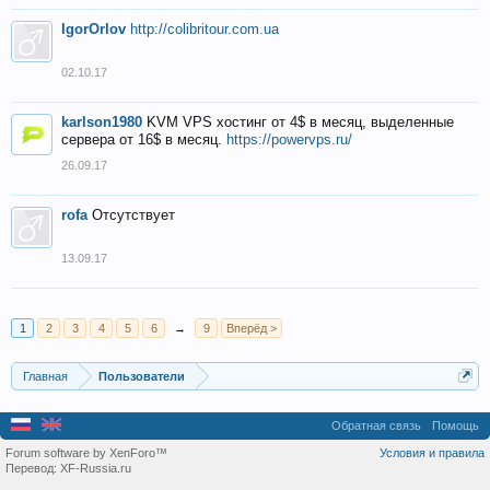
IgorOrlov
http://colibritour.com.ua
02.10.17
karlson1980
KVM VPS хостинг от 4$ в месяц, выделенные
сервера от 16$ в месяц.
https://powervps.ru/
26.09.17
rofa
Отсутствует
13.09.17
1
2
3
4
5
6
→
9
Вперёд >
Главная
Пользователи
Обратная связь
Помощь
Forum software by XenForo™
Условия и правила
Перевод:
XF-Russia.ru