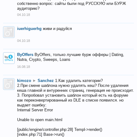
собственно вопрос: сайты были под РУССКУЮ или БУРЖ
аудиторию?
04.10.18
iuerhiguerhg
живи и радуйся
04.10.18
ByOffers
ByOffers, только лучшие бурж офферы | Dating,
Nutra, Crypto, Sweeps, Loans
16.08.18
kimozo
►
Sanchez
1.Как удалить категории?
2.При смене шаблона нужно удалять кеш? После удаления
кеша главной и внтуренних страниц. генерация не происходит.
3. Попробовал установить шаблон который есть на форуме
как переконвертированный из DLE в списке появился. но
выдает ошибку:
Internal Server Error
Unable to open main.html
[public/engine/controller.php:28] Templ->render()
[index.php:71] Base->run()