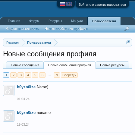
Войти или зарегистрироваться
Главная
Форум
Ресурсы
Мануал
Пользователи
Недавняя активность
Новые сообщения профиля
...
Главная
Пользователи
Новые сообщения профиля
Новые сообщения
Новые сообщения профиля
Новые ресурсы
1
2
3
4
5
6
→
9
Вперёд >
b0yzn0ize
Name)
01.04.24
b0yzn0ize
noname
19.03.24