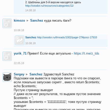
2. Шаблоны для 5-й версии находятся здесь
http://seodor.ru/resources/categories/11/
14.08.18
kimozo
►
Sanchez
куда писать баги?
10.08.18
Sanchez
http://seodor.ru/threads/1002/page-27#post-17910
10.08.18
yurik_71
Привет! Если еще актуально -
https://t.me/z_tds
22.05.18
Sergey
►
Sanchez
Здравствуй Sanchez
Подскажи как вывести в парсере бинга то что он спарсил,
если локально запускаю скрипт , вместо return $contents;
echo $contents;
Пустую страницу выводит
// даже если нет результатов, то выдаем пустое значение
$contents = '';
указываю $contents = '111111111111'; тоже пустую страницу
выводит
Подскажи как вывести то что спарсил на экран, запускаю