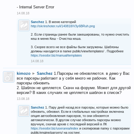
- Internal Server Error
14.08.18
Sanchez
1. В меню категорий
http://skrinshoter.ru/i/140818/V3y6BRuh.png
2. Если страницы ранее были закешированы, то нужно очистить
кеш в меню Кеш - Очистка кеша.
3. Скорее всего не все файлы были загружены. Шаблоны
должны находится в папке public/view/templates/ . Подробнее
https://seodor.biz/manual/templates
14.08.18
kimozo
►
Sanchez
1.Парсеры не обновляются. в демо у Вас
все парсеры работают а у себя много не рабочих. Как
парсеры обновить
2. Шаблон не цепляется. Скачн на форуме. Может для другой
версии? В каких случаях не цепляется шаблон в список?
13.08.18
Sanchez
1. Пару дней назад все парсеры, которые можно было
обновить, обновил. Если в глобальных настройках включена
опция автообновления парсеров, то они обновятся
автоматически. В другом случае обновить парсеры можно
вручную, скачав архив с последней версией в ЛК
https://seodor.biz/userarea/index
и скопировав папку с парсерами
public/engine/parsers/ на хостинг.