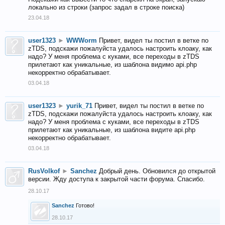
локально из строки (запрос задал в строке поиска)
23.04.18
user1323
►
WWWorm
Привет, видел ты постил в ветке по
zTDS, подскажи пожалуйста удалось настроить клоаку, как
надо? У меня проблема с куками, все переходы в zTDS
прилетают как уникальные, из шаблона видимо api.php
некорректно обрабатывает.
03.04.18
user1323
►
yurik_71
Привет, видел ты постил в ветке по
zTDS, подскажи пожалуйста удалось настроить клоаку, как
надо? У меня проблема с куками, все переходы в zTDS
прилетают как уникальные, из шаблона видите api.php
некорректно обрабатывает.
03.04.18
RusVolkof
►
Sanchez
Добрый день. Обновился до открытой
версии. Жду доступа к закрытой части форума. Спасибо.
28.10.17
Sanchez
Готово!
28.10.17