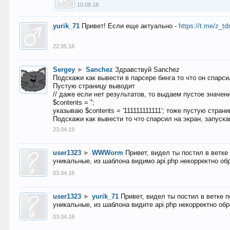
10.08.18
yurik_71
Привет! Если еще актуально -
https://t.me/z_td
22.05.18
Sergey
►
Sanchez
Здравствуй Sanchez
Подскажи как вывести в парсере бинга то что он спарсил
Пустую страницу выводит
// даже если нет результатов, то выдаем пустое значен
$contents = '';
указываю $contents = '111111111111'; тоже пустую стран
Подскажи как вывести то что спарсил на экран, запуска
23.04.18
user1323
►
WWWorm
Привет, видел ты постил в ветк
уникальные, из шаблона видимо api.php некорректно об
03.04.18
user1323
►
yurik_71
Привет, видел ты постил в ветке 
уникальные, из шаблона видите api.php некорректно об
03.04.18