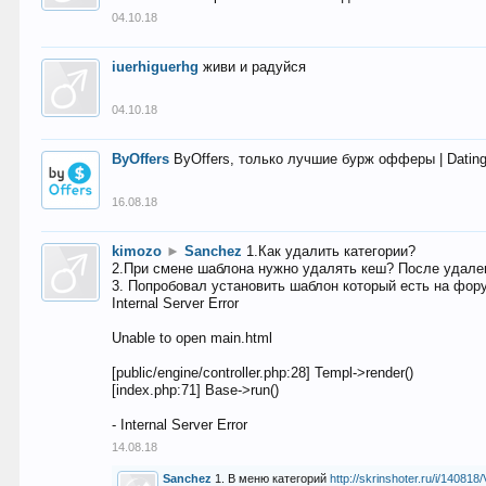
04.10.18
iuerhiguerhg
живи и радуйся
04.10.18
ByOffers
ByOffers, только лучшие бурж офферы | Dating,
16.08.18
kimozo
►
Sanchez
1.Как удалить категории?
2.При смене шаблона нужно удалять кеш? После удален
3. Попробовал установить шаблон который есть на фору
Internal Server Error
Unable to open main.html
[public/engine/controller.php:28] Templ->render()
[index.php:71] Base->run()
- Internal Server Error
14.08.18
Sanchez
1. В меню категорий
http://skrinshoter.ru/i/1408