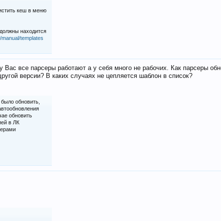
истить кеш в меню
 должны находится
iz/manual/templates
у Вас все парсеры работают а у себя много не рабочих. Как парсеры об
ругой версии? В каких случаях не цепляется шаблон в список?
 было обновить,
 автообновления
чае обновить
ией в ЛК
серами