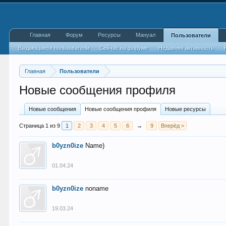
Главная
Форум
Ресурсы
Мануал
Пользователи
Выдающиеся пользователи
Сейчас на форуме
Недавняя активность
Главная
Пользователи
Новые сообщения профиля
Новые сообщения
Новые сообщения профиля
Новые ресурсы
Страница 1 из 9
1
2
3
4
5
6
→
9
Вперёд >
b0yzn0ize
Name)
01.04.24
b0yzn0ize
noname
19.03.24