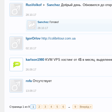
RusVolkof
►
Sanchez
Добрый день. Обновился до откр
28.10.17
Sanchez
Готово!
28.10.17
IgorOrlov
http://colibritour.com.ua
02.10.17
karlson1980
KVM VPS хостинг от 4$ в месяц, выделенн
26.09.17
rofa
Отсутствует
13.09.17
Страница 1 из 9
1
2
3
4
5
6
→
9
Вперёд >