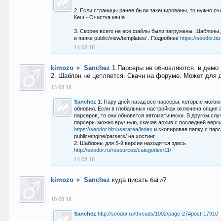
2. Если страницы ранее были закешированы, то нужно оч
Кеш - Очистка кеша.
3. Скорее всего не все файлы были загружены. Шаблоны
в папке public/view/templates/ . Подробнее
https://seodor.b
14.08.18
kimozo
►
Sanchez
1.Парсеры не обновляются. в демо 
2. Шаблон не цепляется. Скачн на форуме. Может для д
13.08.18
Sanchez
1. Пару дней назад все парсеры, которые можно
обновил. Если в глобальных настройках включена опция
парсеров, то они обновятся автоматически. В другом слу
парсеры можно вручную, скачав архив с последней верс
https://seodor.biz/userarea/index
и скопировав папку с пар
public/engine/parsers/ на хостинг.
2. Шаблоны для 5-й версии находятся здесь
http://seodor.ru/resources/categories/11/
14.08.18
kimozo
►
Sanchez
куда писать баги?
10.08.18
Sanchez
http://seodor.ru/threads/1002/page-27#post-17910