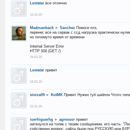
Lestatar
все отлично
10.10.20
Madmanback
►
Sanchez
Помоги плз,
перенес все на сервак с ссд нагрузка практически нуле
но почемуто время от времени
Internal Server Error
HTTP 500 (GET /)
29.03.20
Lestatar
привет
18.02.20
siniza09
►
KotMK
Привет Нужен туб шаблон Чтото тип
22.01.20
iuerhiguerhg
►
agressor
привет
наткнулся на топик с твоим сообщением, его часть: "П
собственно вопрос: сайты были под РУССКУЮ или БУ