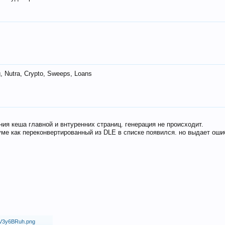
 Nutra, Crypto, Sweeps, Loans
ия кеша главной и внтуренних страниц. генерация не происходит.
ме как переконвертированный из DLE в списке появился. но выдает оши
18/V3y6BRuh.png