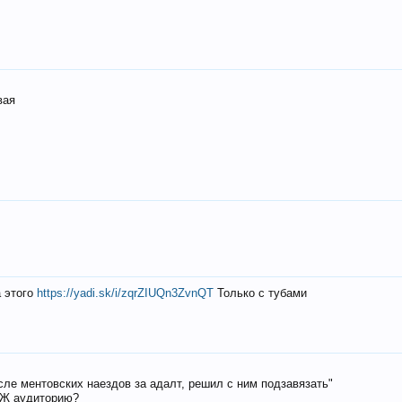
вая
а этого
https://yadi.sk/i/zqrZIUQn3ZvnQT
Только с тубами
осле ментовских наездов за адалт, решил с ним подзавязать"
РЖ аудиторию?