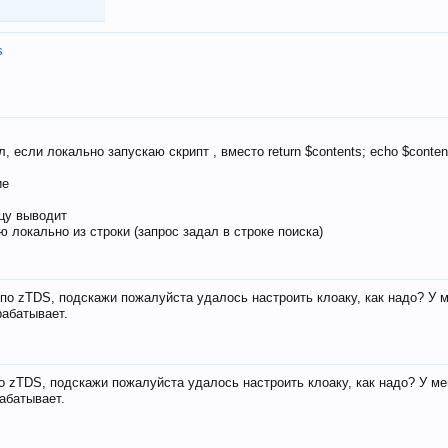
s
, если локально запускаю скрипт , вместо return $contents; echo $conten
ие
ицу выводит
ю локально из строки (запрос задал в строке поиска)
е по zTDS, подскажи пожалуйста удалось настроить клоаку, как надо? У 
рабатывает.
по zTDS, подскажи пожалуйста удалось настроить клоаку, как надо? У м
рабатывает.