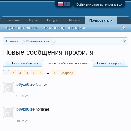
Войти или зарегистрироваться
Главная
Форум
Ресурсы
Мануал
Пользователи
Недавняя активность
Новые сообщения профиля
...
Главная
Пользователи
Новые сообщения профиля
Новые сообщения
Новые сообщения профиля
Новые ресурсы
1
2
3
4
5
6
→
9
Вперёд >
b0yzn0ize
Name)
01.04.24
b0yzn0ize
noname
19.03.24