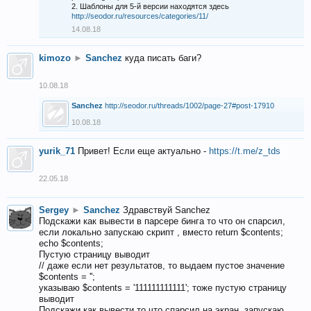
2. Шаблоны для 5-й версии находятся здесь
http://seodor.ru/resources/categories/11/
14.08.18
kimozo
►
Sanchez
куда писать баги?
10.08.18
Sanchez
http://seodor.ru/threads/1002/page-27#post-17910
10.08.18
yurik_71
Привет! Если еще актуально -
https://t.me/z_tds
22.05.18
Sergey
►
Sanchez
Здравствуй Sanchez
Подскажи как вывести в парсере бинга то что он спарсил,
если локально запускаю скрипт , вместо return $contents;
echo $contents;
Пустую страницу выводит
// даже если нет результатов, то выдаем пустое значение
$contents = '';
указываю $contents = '111111111111'; тоже пустую страницу
выводит
Подскажи как вывести то что спарсил на экран, запускаю