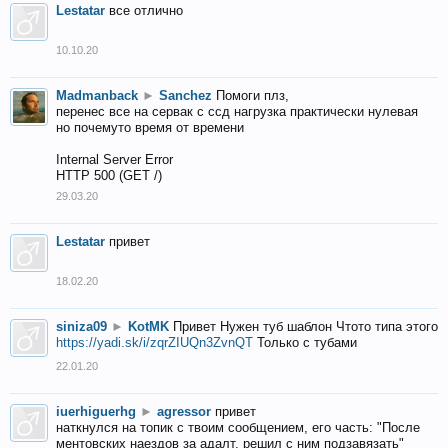
Lestatar
все отлично
10.10.20
Madmanback
►
Sanchez
Помоги плз,
перенес все на сервак с ссд нагрузка практически нулевая
но почемуто время от времени
Internal Server Error
HTTP 500 (GET /)
29.03.20
Lestatar
привет
18.02.20
siniza09
►
KotMK
Привет Нужен туб шаблон Чтото типа этого
https://yadi.sk/i/zqrZIUQn3ZvnQT
Только с тубами
22.01.20
iuerhiguerhg
►
agressor
привет
наткнулся на топик с твоим сообщением, его часть: "После
ментовских наездов за адалт, решил с ним подзавязать"