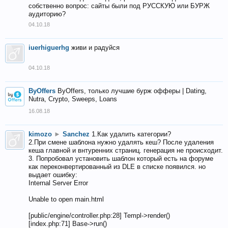
собственно вопрос: сайты были под РУССКУЮ или БУРЖ
аудиторию?
04.10.18
iuerhiguerhg
живи и радуйся
04.10.18
ByOffers
ByOffers, только лучшие бурж офферы | Dating,
Nutra, Crypto, Sweeps, Loans
16.08.18
kimozo
►
Sanchez
1.Как удалить категории?
2.При смене шаблона нужно удалять кеш? После удаления
кеша главной и внтуренних страниц. генерация не происходит.
3. Попробовал установить шаблон который есть на форуме
как переконвертированный из DLE в списке появился. но
выдает ошибку:
Internal Server Error
Unable to open main.html
[public/engine/controller.php:28] Templ->render()
[index.php:71] Base->run()