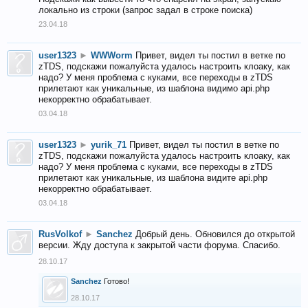
локально из строки (запрос задал в строке поиска)
23.04.18
user1323
►
WWWorm
Привет, видел ты постил в ветке по
zTDS, подскажи пожалуйста удалось настроить клоаку, как
надо? У меня проблема с куками, все переходы в zTDS
прилетают как уникальные, из шаблона видимо api.php
некорректно обрабатывает.
03.04.18
user1323
►
yurik_71
Привет, видел ты постил в ветке по
zTDS, подскажи пожалуйста удалось настроить клоаку, как
надо? У меня проблема с куками, все переходы в zTDS
прилетают как уникальные, из шаблона видите api.php
некорректно обрабатывает.
03.04.18
RusVolkof
►
Sanchez
Добрый день. Обновился до открытой
версии. Жду доступа к закрытой части форума. Спасибо.
28.10.17
Sanchez
Готово!
28.10.17