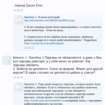
- Internal Server Error
14.08.18
Sanchez
1. В меню категорий
http://skrinshoter.ru/i/140818/V3y6BRuh.png
2. Если страницы ранее были закешированы, то нужно очистить
кеш в меню Кеш - Очистка кеша.
3. Скорее всего не все файлы были загружены. Шаблоны
должны находится в папке public/view/templates/ . Подробнее
https://seodor.biz/manual/templates
14.08.18
kimozo
►
Sanchez
1.Парсеры не обновляются. в демо у Вас
все парсеры работают а у себя много не рабочих. Как
парсеры обновить
2. Шаблон не цепляется. Скачн на форуме. Может для другой
версии? В каких случаях не цепляется шаблон в список?
13.08.18
Sanchez
1. Пару дней назад все парсеры, которые можно было
обновить, обновил. Если в глобальных настройках включена
опция автообновления парсеров, то они обновятся
автоматически. В другом случае обновить парсеры можно
вручную, скачав архив с последней версией в ЛК
https://seodor.biz/userarea/index
и скопировав папку с парсерами
public/engine/parsers/ на хостинг.