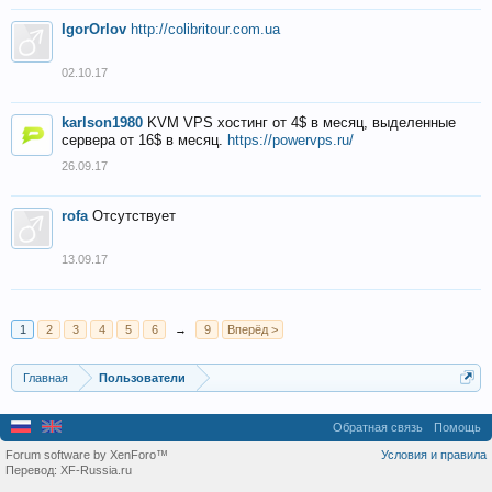
IgorOrlov
http://colibritour.com.ua
02.10.17
karlson1980
KVM VPS хостинг от 4$ в месяц, выделенные
сервера от 16$ в месяц.
https://powervps.ru/
26.09.17
rofa
Отсутствует
13.09.17
1
2
3
4
5
6
→
9
Вперёд >
Главная
Пользователи
Обратная связь
Помощь
Forum software by XenForo™
Условия и правила
Перевод:
XF-Russia.ru