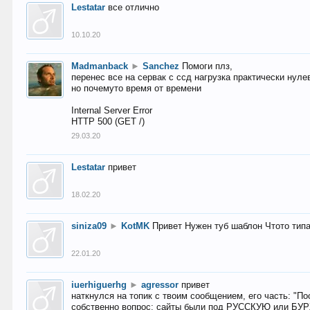
Lestatar
все отлично
10.10.20
Madmanback
►
Sanchez
Помоги плз,
перенес все на сервак с ссд нагрузка практически нуле
но почемуто время от времени
Internal Server Error
HTTP 500 (GET /)
29.03.20
Lestatar
привет
18.02.20
siniza09
►
KotMK
Привет Нужен туб шаблон Чтото тип
22.01.20
iuerhiguerhg
►
agressor
привет
наткнулся на топик с твоим сообщением, его часть: "П
собственно вопрос: сайты были под РУССКУЮ или БУ