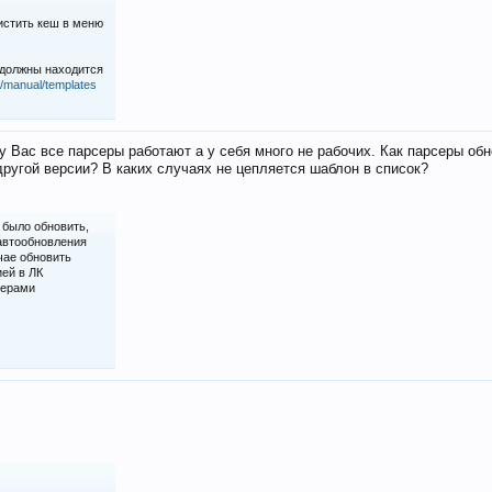
истить кеш в меню
 должны находится
iz/manual/templates
у Вас все парсеры работают а у себя много не рабочих. Как парсеры об
ругой версии? В каких случаях не цепляется шаблон в список?
 было обновить,
 автообновления
чае обновить
ией в ЛК
серами