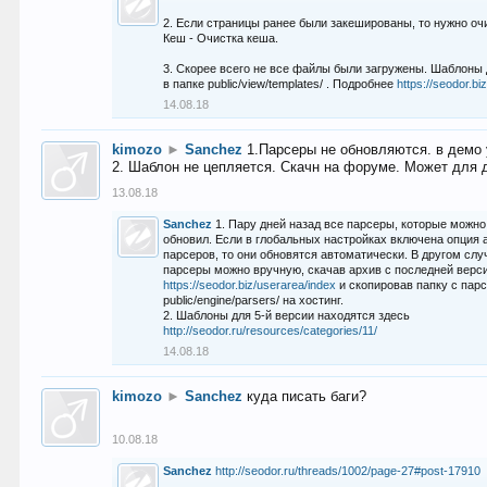
2. Если страницы ранее были закешированы, то нужно оч
Кеш - Очистка кеша.
3. Скорее всего не все файлы были загружены. Шаблоны
в папке public/view/templates/ . Подробнее
https://seodor.b
14.08.18
kimozo
►
Sanchez
1.Парсеры не обновляются. в демо 
2. Шаблон не цепляется. Скачн на форуме. Может для д
13.08.18
Sanchez
1. Пару дней назад все парсеры, которые можно
обновил. Если в глобальных настройках включена опция
парсеров, то они обновятся автоматически. В другом слу
парсеры можно вручную, скачав архив с последней верс
https://seodor.biz/userarea/index
и скопировав папку с пар
public/engine/parsers/ на хостинг.
2. Шаблоны для 5-й версии находятся здесь
http://seodor.ru/resources/categories/11/
14.08.18
kimozo
►
Sanchez
куда писать баги?
10.08.18
Sanchez
http://seodor.ru/threads/1002/page-27#post-17910