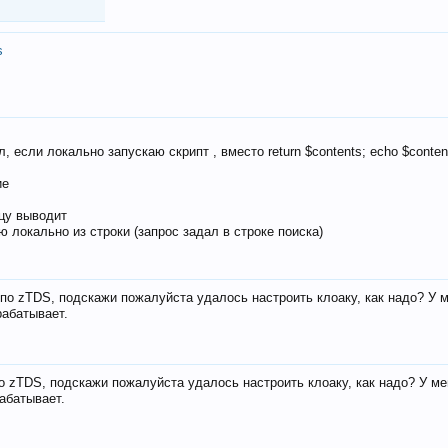
s
, если локально запускаю скрипт , вместо return $contents; echo $conten
ие
ицу выводит
ю локально из строки (запрос задал в строке поиска)
е по zTDS, подскажи пожалуйста удалось настроить клоаку, как надо? У 
рабатывает.
по zTDS, подскажи пожалуйста удалось настроить клоаку, как надо? У м
рабатывает.