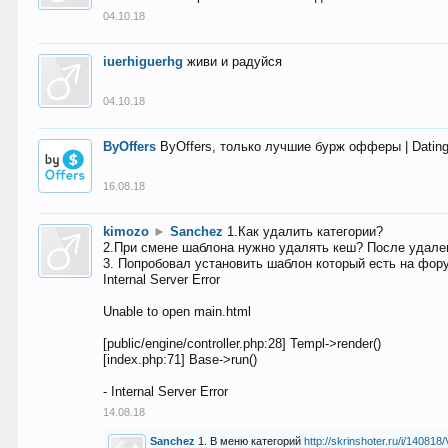
04.10.18
iuerhiguerhg
живи и радуйся
04.10.18
ByOffers
ByOffers, только лучшие бурж офферы | Dating,
16.08.18
kimozo
►
Sanchez
1.Как удалить категории?
2.При смене шаблона нужно удалять кеш? После удален
3. Попробовал установить шаблон который есть на фору
Internal Server Error
Unable to open main.html
[public/engine/controller.php:28] Templ->render()
[index.php:71] Base->run()
- Internal Server Error
14.08.18
Sanchez
1. В меню категорий
http://skrinshoter.ru/i/1408