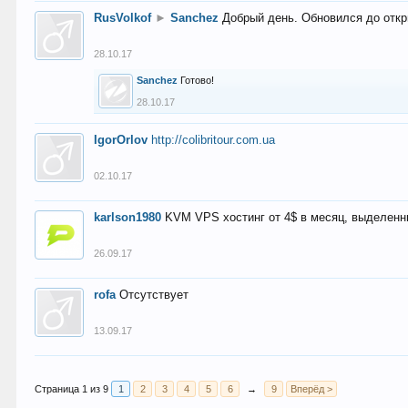
RusVolkof
►
Sanchez
Добрый день. Обновился до откр
28.10.17
Sanchez
Готово!
28.10.17
IgorOrlov
http://colibritour.com.ua
02.10.17
karlson1980
KVM VPS хостинг от 4$ в месяц, выделенн
26.09.17
rofa
Отсутствует
13.09.17
Страница 1 из 9
1
2
3
4
5
6
→
9
Вперёд >