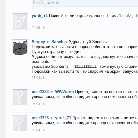
10.08.18
yurik_71
Привет! Если еще актуально -
https://t.me/z_td
22.05.18
Sergey
►
Sanchez
Здравствуй Sanchez
Подскажи как вывести в парсере бинга то что он спарсил
Пустую страницу выводит
// даже если нет результатов, то выдаем пустое значен
$contents = '';
указываю $contents = '111111111111'; тоже пустую стран
Подскажи как вывести то что спарсил на экран, запуска
23.04.18
user1323
►
WWWorm
Привет, видел ты постил в ветк
уникальные, из шаблона видимо api.php некорректно об
03.04.18
user1323
►
yurik_71
Привет, видел ты постил в ветке 
уникальные, из шаблона видите api.php некорректно об
03.04.18