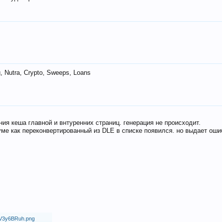
 Nutra, Crypto, Sweeps, Loans
ия кеша главной и внтуренних страниц. генерация не происходит.
ме как переконвертированный из DLE в списке появился. но выдает оши
18/V3y6BRuh.png