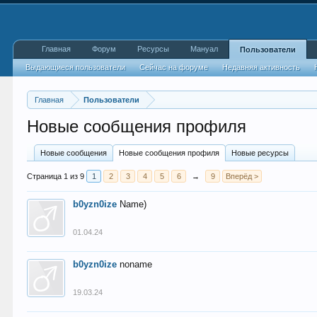
Главная
Форум
Ресурсы
Мануал
Пользователи
Выдающиеся пользователи
Сейчас на форуме
Недавняя активность
Главная
Пользователи
Новые сообщения профиля
Новые сообщения
Новые сообщения профиля
Новые ресурсы
Страница 1 из 9
1
2
3
4
5
6
→
9
Вперёд >
b0yzn0ize
Name)
01.04.24
b0yzn0ize
noname
19.03.24