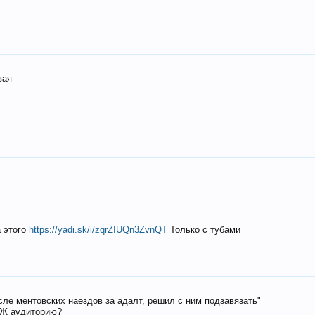
вая
а этого
https://yadi.sk/i/zqrZIUQn3ZvnQT
Только с тубами
осле ментовских наездов за адалт, решил с ним подзавязать"
РЖ аудиторию?