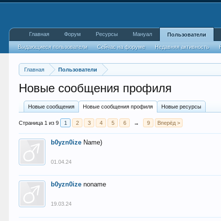
Главная
Форум
Ресурсы
Мануал
Пользователи
Выдающиеся пользователи
Сейчас на форуме
Недавняя активность
Главная
Пользователи
Новые сообщения профиля
Новые сообщения
Новые сообщения профиля
Новые ресурсы
Страница 1 из 9
1
2
3
4
5
6
→
9
Вперёд >
b0yzn0ize
Name)
01.04.24
b0yzn0ize
noname
19.03.24