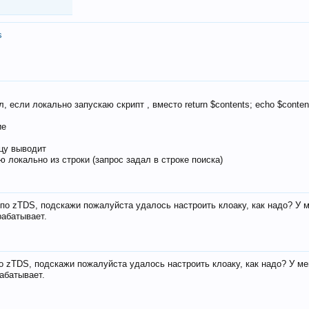
s
, если локально запускаю скрипт , вместо return $contents; echo $conten
ие
ицу выводит
ю локально из строки (запрос задал в строке поиска)
е по zTDS, подскажи пожалуйста удалось настроить клоаку, как надо? У 
рабатывает.
по zTDS, подскажи пожалуйста удалось настроить клоаку, как надо? У м
рабатывает.