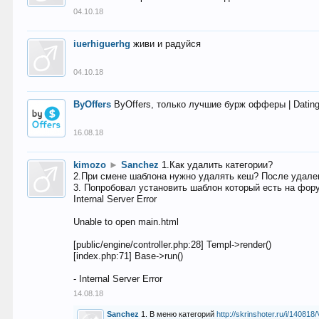
04.10.18
iuerhiguerhg
живи и радуйся
04.10.18
ByOffers
ByOffers, только лучшие бурж офферы | Dating,
16.08.18
kimozo
►
Sanchez
1.Как удалить категории?
2.При смене шаблона нужно удалять кеш? После удален
3. Попробовал установить шаблон который есть на фору
Internal Server Error
Unable to open main.html
[public/engine/controller.php:28] Templ->render()
[index.php:71] Base->run()
- Internal Server Error
14.08.18
Sanchez
1. В меню категорий
http://skrinshoter.ru/i/1408