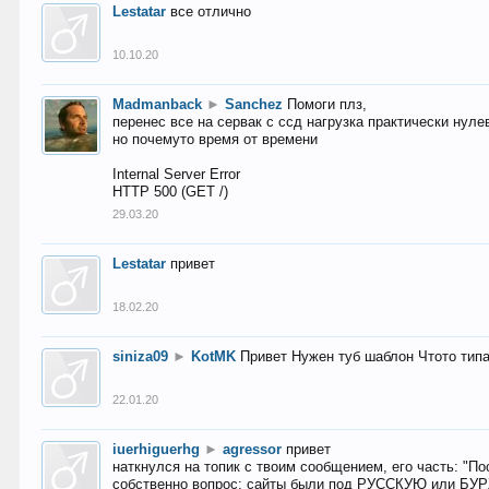
Lestatar
все отлично
10.10.20
Madmanback
►
Sanchez
Помоги плз,
перенес все на сервак с ссд нагрузка практически нуле
но почемуто время от времени
Internal Server Error
HTTP 500 (GET /)
29.03.20
Lestatar
привет
18.02.20
siniza09
►
KotMK
Привет Нужен туб шаблон Чтото тип
22.01.20
iuerhiguerhg
►
agressor
привет
наткнулся на топик с твоим сообщением, его часть: "П
собственно вопрос: сайты были под РУССКУЮ или БУ