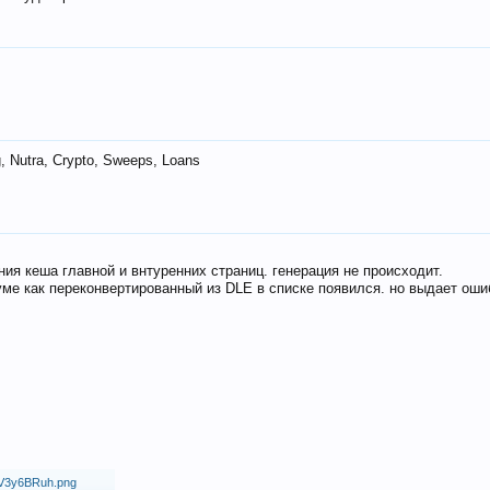
 Nutra, Crypto, Sweeps, Loans
ия кеша главной и внтуренних страниц. генерация не происходит.
ме как переконвертированный из DLE в списке появился. но выдает оши
18/V3y6BRuh.png