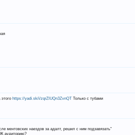
вая
а этого
https://yadi.sk/i/zqrZIUQn3ZvnQT
Только с тубами
осле ментовских наездов за адалт, решил с ним подзавязать"
РЖ аудиторию?