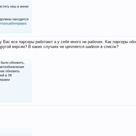
истить кеш в меню
 должны находится
iz/manual/templates
у Вас все парсеры работают а у себя много не рабочих. Как парсеры об
ругой версии? В каких случаях не цепляется шаблон в список?
 было обновить,
 автообновления
чае обновить
ией в ЛК
серами