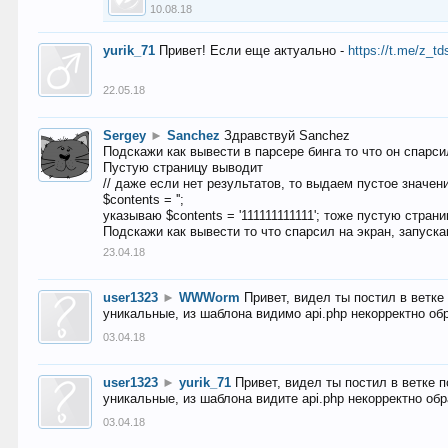
10.08.18
yurik_71
Привет! Если еще актуально -
https://t.me/z_td
22.05.18
Sergey
►
Sanchez
Здравствуй Sanchez
Подскажи как вывести в парсере бинга то что он спарсил
Пустую страницу выводит
// даже если нет результатов, то выдаем пустое значен
$contents = '';
указываю $contents = '111111111111'; тоже пустую стран
Подскажи как вывести то что спарсил на экран, запуска
23.04.18
user1323
►
WWWorm
Привет, видел ты постил в ветк
уникальные, из шаблона видимо api.php некорректно об
03.04.18
user1323
►
yurik_71
Привет, видел ты постил в ветке 
уникальные, из шаблона видите api.php некорректно об
03.04.18