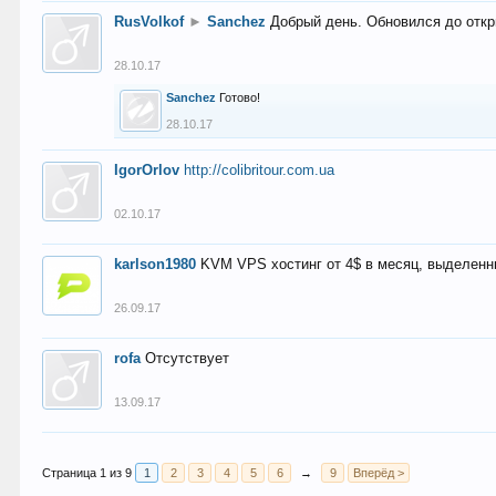
RusVolkof
►
Sanchez
Добрый день. Обновился до откр
28.10.17
Sanchez
Готово!
28.10.17
IgorOrlov
http://colibritour.com.ua
02.10.17
karlson1980
KVM VPS хостинг от 4$ в месяц, выделенн
26.09.17
rofa
Отсутствует
13.09.17
Страница 1 из 9
1
2
3
4
5
6
→
9
Вперёд >