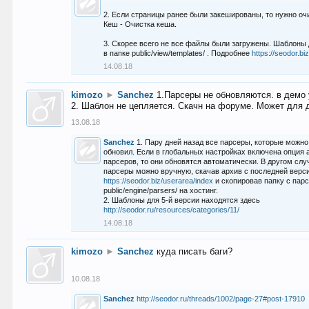
2. Если страницы ранее были закешированы, то нужно оч
Кеш - Очистка кеша.
3. Скорее всего не все файлы были загружены. Шаблоны
в папке public/view/templates/ . Подробнее
https://seodor.b
14.08.18
kimozo
►
Sanchez
1.Парсеры не обновляются. в демо 
2. Шаблон не цепляется. Скачн на форуме. Может для д
13.08.18
Sanchez
1. Пару дней назад все парсеры, которые можно
обновил. Если в глобальных настройках включена опция
парсеров, то они обновятся автоматически. В другом слу
парсеры можно вручную, скачав архив с последней верс
https://seodor.biz/userarea/index
и скопировав папку с пар
public/engine/parsers/ на хостинг.
2. Шаблоны для 5-й версии находятся здесь
http://seodor.ru/resources/categories/11/
14.08.18
kimozo
►
Sanchez
куда писать баги?
10.08.18
Sanchez
http://seodor.ru/threads/1002/page-27#post-17910