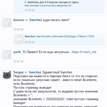
2. Шаблоны для 5-й версии находятся здесь
http://seodor.ru/resources/categories/11/
14.08.18
kimozo
►
Sanchez
куда писать баги?
10.08.18
Sanchez
http://seodor.ru/threads/1002/page-27#post-17910
10.08.18
yurik_71
Привет! Если еще актуально -
https://t.me/z_tds
22.05.18
Sergey
►
Sanchez
Здравствуй Sanchez
Подскажи как вывести в парсере бинга то что он спарсил,
если локально запускаю скрипт , вместо return $contents;
echo $contents;
Пустую страницу выводит
// даже если нет результатов, то выдаем пустое значение
$contents = '';
указываю $contents = '111111111111'; тоже пустую страницу
выводит
Подскажи как вывести то что спарсил на экран, запускаю