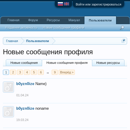
Войти или зарегистрироваться
Главная
Форум
Ресурсы
Мануал
Пользователи
Недавняя активность
Новые сообщения профиля
...
Главная
Пользователи
Новые сообщения профиля
Новые сообщения
Новые сообщения профиля
Новые ресурсы
1
2
3
4
5
6
→
9
Вперёд >
b0yzn0ize
Name)
01.04.24
b0yzn0ize
noname
19.03.24