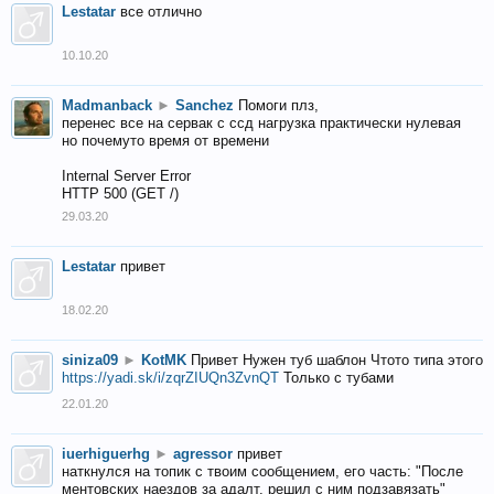
Lestatar
все отлично
10.10.20
Madmanback
►
Sanchez
Помоги плз,
перенес все на сервак с ссд нагрузка практически нулевая
но почемуто время от времени
Internal Server Error
HTTP 500 (GET /)
29.03.20
Lestatar
привет
18.02.20
siniza09
►
KotMK
Привет Нужен туб шаблон Чтото типа этого
https://yadi.sk/i/zqrZIUQn3ZvnQT
Только с тубами
22.01.20
iuerhiguerhg
►
agressor
привет
наткнулся на топик с твоим сообщением, его часть: "После
ментовских наездов за адалт, решил с ним подзавязать"