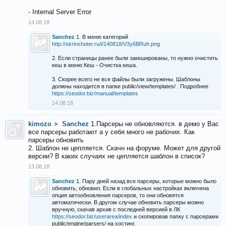
- Internal Server Error
14.08.18
Sanchez
1. В меню категорий
http://skrinshoter.ru/i/140818/V3y6BRuh.png
2. Если страницы ранее были закешированы, то нужно очистить
кеш в меню Кеш - Очистка кеша.
3. Скорее всего не все файлы были загружены. Шаблоны
должны находится в папке public/view/templates/ . Подробнее
https://seodor.biz/manual/templates
14.08.18
kimozo
►
Sanchez
1.Парсеры не обновляются. в демо у Вас
все парсеры работают а у себя много не рабочих. Как
парсеры обновить
2. Шаблон не цепляется. Скачн на форуме. Может для другой
версии? В каких случаях не цепляется шаблон в список?
13.08.18
Sanchez
1. Пару дней назад все парсеры, которые можно было
обновить, обновил. Если в глобальных настройках включена
опция автообновления парсеров, то они обновятся
автоматически. В другом случае обновить парсеры можно
вручную, скачав архив с последней версией в ЛК
https://seodor.biz/userarea/index
и скопировав папку с парсерами
public/engine/parsers/ на хостинг.