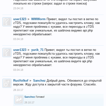
локально из строки (запрос задал в строке поиска)
23.04.18
user1323
►
WWWorm
Привет, видел ты постил в ветке по
zTDS, подскажи пожалуйста удалось настроить клоаку, как
надо? У меня проблема с куками, все переходы в zTDS
прилетают как уникальные, из шаблона видимо api.php
некорректно обрабатывает.
03.04.18
user1323
►
yurik_71
Привет, видел ты постил в ветке по
zTDS, подскажи пожалуйста удалось настроить клоаку, как
надо? У меня проблема с куками, все переходы в zTDS
прилетают как уникальные, из шаблона видите api.php
некорректно обрабатывает.
03.04.18
RusVolkof
►
Sanchez
Добрый день. Обновился до открытой
версии. Жду доступа к закрытой части форума. Спасибо.
28.10.17
Sanchez
Готово!
28.10.17