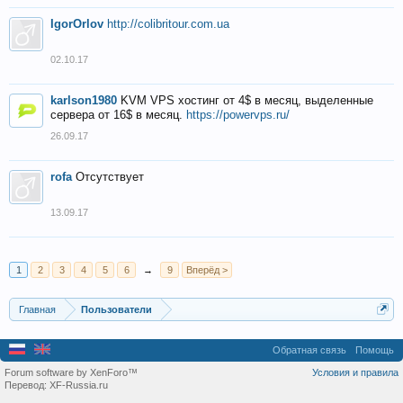
IgorOrlov
http://colibritour.com.ua
02.10.17
karlson1980
KVM VPS хостинг от 4$ в месяц, выделенные
сервера от 16$ в месяц.
https://powervps.ru/
26.09.17
rofa
Отсутствует
13.09.17
1
2
3
4
5
6
→
9
Вперёд >
Главная
Пользователи
Обратная связь
Помощь
Forum software by XenForo™
Условия и правила
Перевод:
XF-Russia.ru