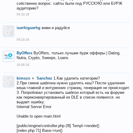
собственно вопрос: сайты были под РУССКУЮ или БУРЖ
аудиторию?
04.10.18
iuerhiguerhg
живи и радуйся
04.10.18
ByOffers
ByOffers, только лучшие бурж офферы | Dating,
Nutra, Crypto, Sweeps, Loans
16.08.18
kimozo
►
Sanchez
1.Как удалить категории?
2.При смене шаблона нужно удалять кеш? После удаления
кеша главной и внтуренних страниц. генерация не происходит.
3. Попробовал установить шаблон который есть на форуме
как переконвертированный из DLE в списке появился. но
выдает ошибку:
Internal Server Error
Unable to open main.html
[public/engine/controller.php:28] Templ->render()
[index.php:71] Base->run()