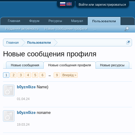
Войти или зарегистрироваться
Главная
Форум
Ресурсы
Мануал
Пользователи
Недавняя активность
Новые сообщения профиля
...
Главная
Пользователи
Новые сообщения профиля
Новые сообщения
Новые сообщения профиля
Новые ресурсы
1
2
3
4
5
6
→
9
Вперёд >
b0yzn0ize
Name)
01.04.24
b0yzn0ize
noname
19.03.24