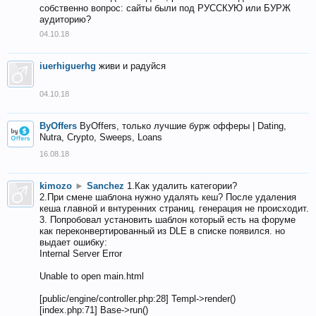
собственно вопрос: сайты были под РУССКУЮ или БУРЖ
аудиторию?
04.10.18
iuerhiguerhg
живи и радуйся
04.10.18
ByOffers
ByOffers, только лучшие бурж офферы | Dating,
Nutra, Crypto, Sweeps, Loans
16.08.18
kimozo
►
Sanchez
1.Как удалить категории?
2.При смене шаблона нужно удалять кеш? После удаления
кеша главной и внтуренних страниц. генерация не происходит.
3. Попробовал установить шаблон который есть на форуме
как переконвертированный из DLE в списке появился. но
выдает ошибку:
Internal Server Error
Unable to open main.html
[public/engine/controller.php:28] Templ->render()
[index.php:71] Base->run()