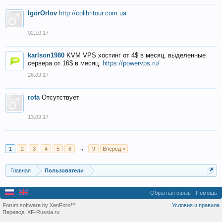
IgorOrlov
http://colibritour.com.ua
02.10.17
karlson1980
KVM VPS хостинг от 4$ в месяц, выделенные
сервера от 16$ в месяц.
https://powervps.ru/
26.09.17
rofa
Отсутствует
13.09.17
1
2
3
4
5
6
→
9
Вперёд >
Главная
Пользователи
Обратная связь
Помощь
Forum software by XenForo™
Условия и правила
Перевод:
XF-Russia.ru