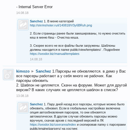
- Internal Server Error
14.08.18
Sanchez
1. В меню категорий
http://skrinshoter.ru/i/140818/V3y6BRuh.png
2. Если страницы ранее были закешированы, то нужно очистить
кеш в меню Кеш - Очистка кеша.
3. Скорее всего не все файлы были загружены. Шаблоны
должны находится в папке public/view/templates/ . Подробнее
https://seodor.biz/manual/templates
14.08.18
kimozo
►
Sanchez
1.Парсеры не обновляются. в демо у Вас
все парсеры работают а у себя много не рабочих. Как
парсеры обновить
2. Шаблон не цепляется. Скачн на форуме. Может для другой
версии? В каких случаях не цепляется шаблон в список?
13.08.18
Sanchez
1. Пару дней назад все парсеры, которые можно было
обновить, обновил. Если в глобальных настройках включена
опция автообновления парсеров, то они обновятся
автоматически. В другом случае обновить парсеры можно
вручную, скачав архив с последней версией в ЛК
https://seodor.biz/userarea/index
и скопировав папку с парсерами
public/engine/parsers/ на хостинг.