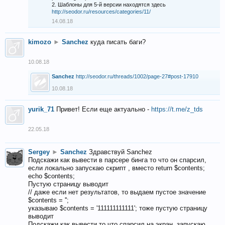
2. Шаблоны для 5-й версии находятся здесь
http://seodor.ru/resources/categories/11/
14.08.18
kimozo
►
Sanchez
куда писать баги?
10.08.18
Sanchez
http://seodor.ru/threads/1002/page-27#post-17910
10.08.18
yurik_71
Привет! Если еще актуально -
https://t.me/z_tds
22.05.18
Sergey
►
Sanchez
Здравствуй Sanchez
Подскажи как вывести в парсере бинга то что он спарсил,
если локально запускаю скрипт , вместо return $contents;
echo $contents;
Пустую страницу выводит
// даже если нет результатов, то выдаем пустое значение
$contents = '';
указываю $contents = '111111111111'; тоже пустую страницу
выводит
Подскажи как вывести то что спарсил на экран, запускаю