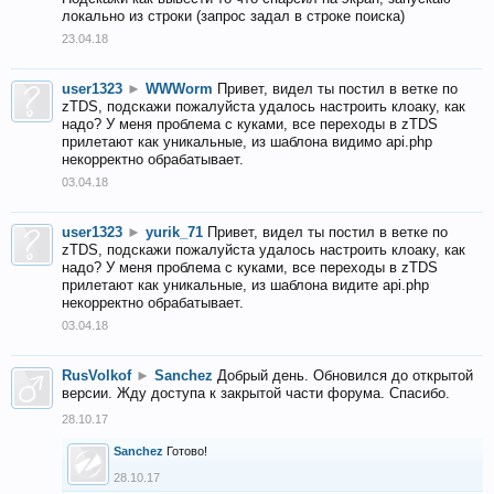
локально из строки (запрос задал в строке поиска)
23.04.18
user1323
►
WWWorm
Привет, видел ты постил в ветке по
zTDS, подскажи пожалуйста удалось настроить клоаку, как
надо? У меня проблема с куками, все переходы в zTDS
прилетают как уникальные, из шаблона видимо api.php
некорректно обрабатывает.
03.04.18
user1323
►
yurik_71
Привет, видел ты постил в ветке по
zTDS, подскажи пожалуйста удалось настроить клоаку, как
надо? У меня проблема с куками, все переходы в zTDS
прилетают как уникальные, из шаблона видите api.php
некорректно обрабатывает.
03.04.18
RusVolkof
►
Sanchez
Добрый день. Обновился до открытой
версии. Жду доступа к закрытой части форума. Спасибо.
28.10.17
Sanchez
Готово!
28.10.17