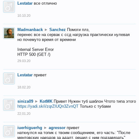
Lestatar
все отлично
10.10.20
Madmanback
►
Sanchez
Помоги плз,
перенес все на сервак с ссд нагрузка практически нулевая
но почемуто время от времени
Internal Server Error
HTTP 500 (GET /)
29.03.20
Lestatar
привет
18.02.20
siniza09
►
KotMK
Привет Нужен туб шаблон Чтото типа этого
https://yadi.sk/i/zqrZIUQn3ZvnQT
Только с тубами
22.01.20
iuerhiguerhg
►
agressor
привет
наткнулся на топик с твоим сообщением, его часть: "После
ментовских наездов за адалт, решил с ним подзавязать"