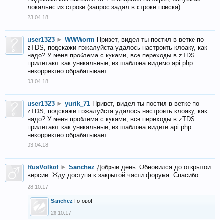
локально из строки (запрос задал в строке поиска)
23.04.18
user1323
►
WWWorm
Привет, видел ты постил в ветке по
zTDS, подскажи пожалуйста удалось настроить клоаку, как
надо? У меня проблема с куками, все переходы в zTDS
прилетают как уникальные, из шаблона видимо api.php
некорректно обрабатывает.
03.04.18
user1323
►
yurik_71
Привет, видел ты постил в ветке по
zTDS, подскажи пожалуйста удалось настроить клоаку, как
надо? У меня проблема с куками, все переходы в zTDS
прилетают как уникальные, из шаблона видите api.php
некорректно обрабатывает.
03.04.18
RusVolkof
►
Sanchez
Добрый день. Обновился до открытой
версии. Жду доступа к закрытой части форума. Спасибо.
28.10.17
Sanchez
Готово!
28.10.17