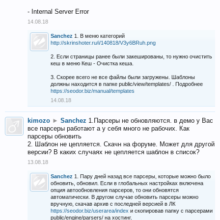
- Internal Server Error
14.08.18
Sanchez
1. В меню категорий
http://skrinshoter.ru/i/140818/V3y6BRuh.png
2. Если страницы ранее были закешированы, то нужно очистить
кеш в меню Кеш - Очистка кеша.
3. Скорее всего не все файлы были загружены. Шаблоны
должны находится в папке public/view/templates/ . Подробнее
https://seodor.biz/manual/templates
14.08.18
kimozo
►
Sanchez
1.Парсеры не обновляются. в демо у Вас
все парсеры работают а у себя много не рабочих. Как
парсеры обновить
2. Шаблон не цепляется. Скачн на форуме. Может для другой
версии? В каких случаях не цепляется шаблон в список?
13.08.18
Sanchez
1. Пару дней назад все парсеры, которые можно было
обновить, обновил. Если в глобальных настройках включена
опция автообновления парсеров, то они обновятся
автоматически. В другом случае обновить парсеры можно
вручную, скачав архив с последней версией в ЛК
https://seodor.biz/userarea/index
и скопировав папку с парсерами
public/engine/parsers/ на хостинг.