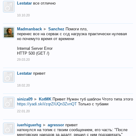
Lestatar
все отлично
10.10.20
Madmanback
►
Sanchez
Помоги плз,
перенес все на сервак с ссд нагрузка практически нулевая
но почемуто время от времени
Internal Server Error
HTTP 500 (GET /)
29.03.20
Lestatar
привет
18.02.20
siniza09
►
KotMK
Привет Нужен туб шаблон Чтото типа этого
https://yadi.sk/i/zqrZIUQn3ZvnQT
Только с тубами
22.01.20
iuerhiguerhg
►
agressor
привет
наткнулся на топик с твоим сообщением, его часть: "После
ментовских наездов за адалт, решил с ним подзавязать"