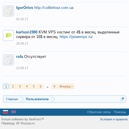
IgorOrlov
http://colibritour.com.ua
02.10.17
karlson1980
KVM VPS хостинг от 4$ в месяц, выделенные
сервера от 16$ в месяц.
https://powervps.ru/
26.09.17
rofa
Отсутствует
13.09.17
1
2
3
4
5
6
→
9
Вперёд >
Главная
Пользователи
Обратная связь
Помощь
Forum software by XenForo™
Условия и правила
Перевод:
XF-Russia.ru