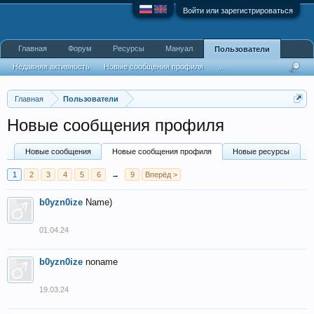
Войти или зарегистрироваться
Главная
Форум
Ресурсы
Мануал
Пользователи
Недавняя активность
Новые сообщения профиля
...
Главная
Пользователи
Новые сообщения профиля
Новые сообщения
Новые сообщения профиля
Новые ресурсы
1
2
3
4
5
6
→
9
Вперёд >
b0yzn0ize
Name)
01.04.24
b0yzn0ize
noname
19.03.24