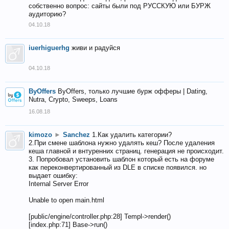
собственно вопрос: сайты были под РУССКУЮ или БУРЖ
аудиторию?
04.10.18
iuerhiguerhg
живи и радуйся
04.10.18
ByOffers
ByOffers, только лучшие бурж офферы | Dating,
Nutra, Crypto, Sweeps, Loans
16.08.18
kimozo
►
Sanchez
1.Как удалить категории?
2.При смене шаблона нужно удалять кеш? После удаления
кеша главной и внтуренних страниц. генерация не происходит.
3. Попробовал установить шаблон который есть на форуме
как переконвертированный из DLE в списке появился. но
выдает ошибку:
Internal Server Error
Unable to open main.html
[public/engine/controller.php:28] Templ->render()
[index.php:71] Base->run()