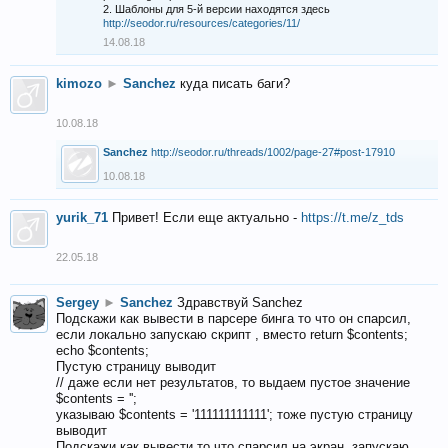
2. Шаблоны для 5-й версии находятся здесь
http://seodor.ru/resources/categories/11/
14.08.18
kimozo
►
Sanchez
куда писать баги?
10.08.18
Sanchez
http://seodor.ru/threads/1002/page-27#post-17910
10.08.18
yurik_71
Привет! Если еще актуально -
https://t.me/z_tds
22.05.18
Sergey
►
Sanchez
Здравствуй Sanchez
Подскажи как вывести в парсере бинга то что он спарсил,
если локально запускаю скрипт , вместо return $contents;
echo $contents;
Пустую страницу выводит
// даже если нет результатов, то выдаем пустое значение
$contents = '';
указываю $contents = '111111111111'; тоже пустую страницу
выводит
Подскажи как вывести то что спарсил на экран, запускаю