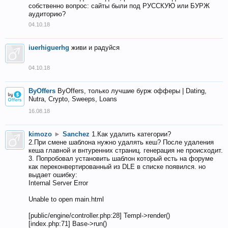
собственно вопрос: сайты были под РУССКУЮ или БУРЖ
аудиторию?
04.10.18
iuerhiguerhg
живи и радуйся
04.10.18
ByOffers
ByOffers, только лучшие бурж офферы | Dating,
Nutra, Crypto, Sweeps, Loans
16.08.18
kimozo
►
Sanchez
1.Как удалить категории?
2.При смене шаблона нужно удалять кеш? После удаления
кеша главной и внтуренних страниц. генерация не происходит.
3. Попробовал установить шаблон который есть на форуме
как переконвертированный из DLE в списке появился. но
выдает ошибку:
Internal Server Error
Unable to open main.html
[public/engine/controller.php:28] Templ->render()
[index.php:71] Base->run()