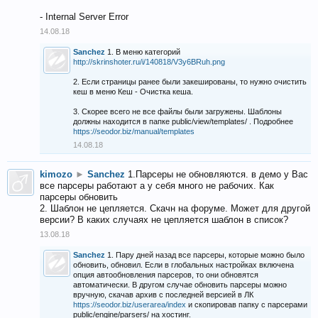
- Internal Server Error
14.08.18
Sanchez
1. В меню категорий
http://skrinshoter.ru/i/140818/V3y6BRuh.png
2. Если страницы ранее были закешированы, то нужно очистить
кеш в меню Кеш - Очистка кеша.
3. Скорее всего не все файлы были загружены. Шаблоны
должны находится в папке public/view/templates/ . Подробнее
https://seodor.biz/manual/templates
14.08.18
kimozo
►
Sanchez
1.Парсеры не обновляются. в демо у Вас
все парсеры работают а у себя много не рабочих. Как
парсеры обновить
2. Шаблон не цепляется. Скачн на форуме. Может для другой
версии? В каких случаях не цепляется шаблон в список?
13.08.18
Sanchez
1. Пару дней назад все парсеры, которые можно было
обновить, обновил. Если в глобальных настройках включена
опция автообновления парсеров, то они обновятся
автоматически. В другом случае обновить парсеры можно
вручную, скачав архив с последней версией в ЛК
https://seodor.biz/userarea/index
и скопировав папку с парсерами
public/engine/parsers/ на хостинг.