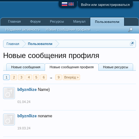
Войти или зарегистрироваться
Главная
Форум
Ресурсы
Мануал
Пользователи
Недавняя активность
Новые сообщения профиля
...
Главная
Пользователи
Новые сообщения профиля
Новые сообщения
Новые сообщения профиля
Новые ресурсы
1
2
3
4
5
6
→
9
Вперёд >
b0yzn0ize
Name)
01.04.24
b0yzn0ize
noname
19.03.24