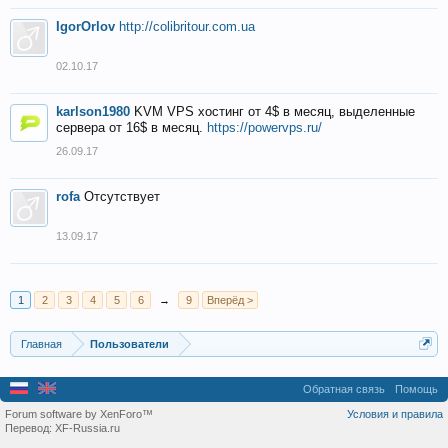
IgorOrlov
http://colibritour.com.ua
02.10.17
karlson1980
KVM VPS хостинг от 4$ в месяц, выделенные
сервера от 16$ в месяц.
https://powervps.ru/
26.09.17
rofa
Отсутствует
13.09.17
1
2
3
4
5
6
→
9
Вперёд >
Главная
Пользователи
Обратная связь
Помощь
Forum software by XenForo™
Условия и правила
Перевод:
XF-Russia.ru