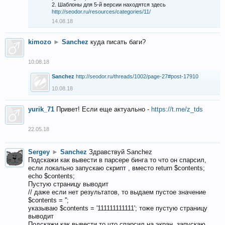
2. Шаблоны для 5-й версии находятся здесь
http://seodor.ru/resources/categories/11/
14.08.18
kimozo
►
Sanchez
куда писать баги?
10.08.18
Sanchez
http://seodor.ru/threads/1002/page-27#post-17910
10.08.18
yurik_71
Привет! Если еще актуально -
https://t.me/z_tds
22.05.18
Sergey
►
Sanchez
Здравствуй Sanchez
Подскажи как вывести в парсере бинга то что он спарсил,
если локально запускаю скрипт , вместо return $contents;
echo $contents;
Пустую страницу выводит
// даже если нет результатов, то выдаем пустое значение
$contents = '';
указываю $contents = '111111111111'; тоже пустую страницу
выводит
Подскажи как вывести то что спарсил на экран, запускаю