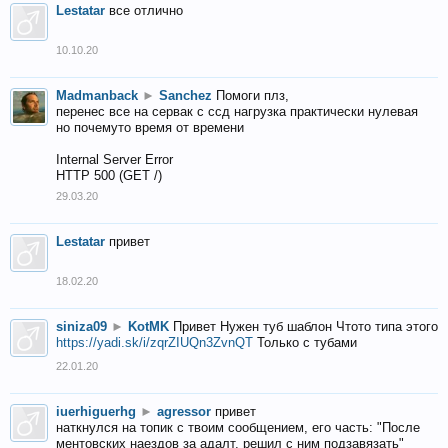
Lestatar
все отлично
10.10.20
Madmanback
►
Sanchez
Помоги плз,
перенес все на сервак с ссд нагрузка практически нулевая
но почемуто время от времени
Internal Server Error
HTTP 500 (GET /)
29.03.20
Lestatar
привет
18.02.20
siniza09
►
KotMK
Привет Нужен туб шаблон Чтото типа этого
https://yadi.sk/i/zqrZIUQn3ZvnQT
Только с тубами
22.01.20
iuerhiguerhg
►
agressor
привет
наткнулся на топик с твоим сообщением, его часть: "После
ментовских наездов за адалт, решил с ним подзавязать"