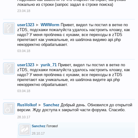
локально из строки (запрос задал в строке поиска)
23.04.18
user1323
►
WWWorm
Привет, видел ты постил в ветке по
zTDS, подскажи пожалуйста удалось настроить клоаку, как
надо? У меня проблема с куками, все переходы в zTDS
прилетают как уникальные, из шаблона видимо api.php
некорректно обрабатывает.
03.04.18
user1323
►
yurik_71
Привет, видел ты постил в ветке по
zTDS, подскажи пожалуйста удалось настроить клоаку, как
надо? У меня проблема с куками, все переходы в zTDS
прилетают как уникальные, из шаблона видите api.php
некорректно обрабатывает.
03.04.18
RusVolkof
►
Sanchez
Добрый день. Обновился до открытой
версии. Жду доступа к закрытой части форума. Спасибо.
28.10.17
Sanchez
Готово!
28.10.17