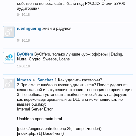
собственно вопрос: сайты были под РУССКУЮ или БУРЖ
аудиторию?
04.10.18
iuerhiguerhg
живи и радуйся
04.10.18
ByOffers
ByOffers, только лучшие бурж офферы | Dating,
Nutra, Crypto, Sweeps, Loans
16.08.18
kimozo
►
Sanchez
1.Как удалить категории?
2.При смене шаблона нужно удалять кеш? После удаления
кеша главной и внтуренних страниц. генерация не происходит.
3. Попробовал установить шаблон который есть на форуме
как переконвертированный из DLE в списке появился. но
выдает ошибку:
Internal Server Error
Unable to open main.html
[public/engine/controller.php:28] Templ->render()
[index.php:71] Base->run()