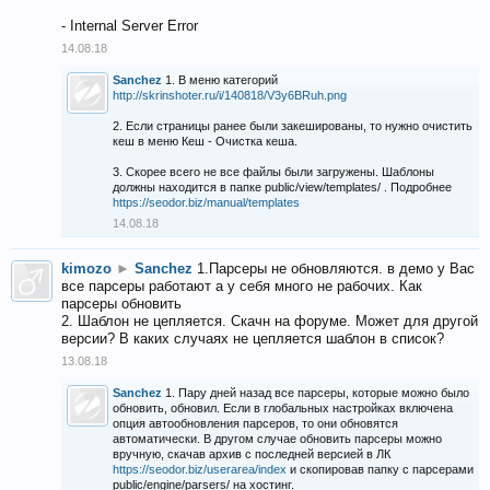
- Internal Server Error
14.08.18
Sanchez
1. В меню категорий
http://skrinshoter.ru/i/140818/V3y6BRuh.png
2. Если страницы ранее были закешированы, то нужно очистить
кеш в меню Кеш - Очистка кеша.
3. Скорее всего не все файлы были загружены. Шаблоны
должны находится в папке public/view/templates/ . Подробнее
https://seodor.biz/manual/templates
14.08.18
kimozo
►
Sanchez
1.Парсеры не обновляются. в демо у Вас
все парсеры работают а у себя много не рабочих. Как
парсеры обновить
2. Шаблон не цепляется. Скачн на форуме. Может для другой
версии? В каких случаях не цепляется шаблон в список?
13.08.18
Sanchez
1. Пару дней назад все парсеры, которые можно было
обновить, обновил. Если в глобальных настройках включена
опция автообновления парсеров, то они обновятся
автоматически. В другом случае обновить парсеры можно
вручную, скачав архив с последней версией в ЛК
https://seodor.biz/userarea/index
и скопировав папку с парсерами
public/engine/parsers/ на хостинг.