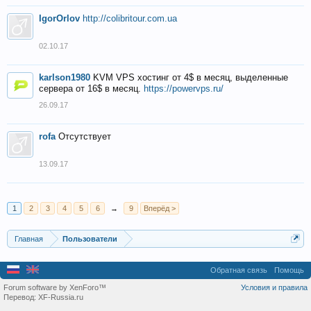
IgorOrlov
http://colibritour.com.ua
02.10.17
karlson1980
KVM VPS хостинг от 4$ в месяц, выделенные
сервера от 16$ в месяц.
https://powervps.ru/
26.09.17
rofa
Отсутствует
13.09.17
1
2
3
4
5
6
→
9
Вперёд >
Главная
Пользователи
Обратная связь
Помощь
Forum software by XenForo™
Условия и правила
Перевод:
XF-Russia.ru