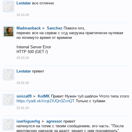
Lestatar
все отлично
10.10.20
Madmanback
►
Sanchez
Помоги плз,
перенес все на сервак с ссд нагрузка практически нулевая
но почемуто время от времени
Internal Server Error
HTTP 500 (GET /)
29.03.20
Lestatar
привет
18.02.20
siniza09
►
KotMK
Привет Нужен туб шаблон Чтото типа этого
https://yadi.sk/i/zqrZIUQn3ZvnQT
Только с тубами
22.01.20
iuerhiguerhg
►
agressor
привет
наткнулся на топик с твоим сообщением, его часть: "После
ментовских наездов за адалт, решил с ним подзавязать"