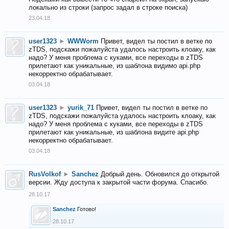
локально из строки (запрос задал в строке поиска)
23.04.18
user1323
►
WWWorm
Привет, видел ты постил в ветке по
zTDS, подскажи пожалуйста удалось настроить клоаку, как
надо? У меня проблема с куками, все переходы в zTDS
прилетают как уникальные, из шаблона видимо api.php
некорректно обрабатывает.
03.04.18
user1323
►
yurik_71
Привет, видел ты постил в ветке по
zTDS, подскажи пожалуйста удалось настроить клоаку, как
надо? У меня проблема с куками, все переходы в zTDS
прилетают как уникальные, из шаблона видите api.php
некорректно обрабатывает.
03.04.18
RusVolkof
►
Sanchez
Добрый день. Обновился до открытой
версии. Жду доступа к закрытой части форума. Спасибо.
28.10.17
Sanchez
Готово!
28.10.17