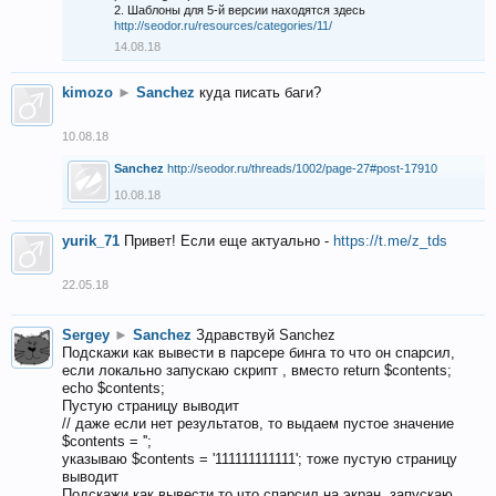
2. Шаблоны для 5-й версии находятся здесь
http://seodor.ru/resources/categories/11/
14.08.18
kimozo
►
Sanchez
куда писать баги?
10.08.18
Sanchez
http://seodor.ru/threads/1002/page-27#post-17910
10.08.18
yurik_71
Привет! Если еще актуально -
https://t.me/z_tds
22.05.18
Sergey
►
Sanchez
Здравствуй Sanchez
Подскажи как вывести в парсере бинга то что он спарсил,
если локально запускаю скрипт , вместо return $contents;
echo $contents;
Пустую страницу выводит
// даже если нет результатов, то выдаем пустое значение
$contents = '';
указываю $contents = '111111111111'; тоже пустую страницу
выводит
Подскажи как вывести то что спарсил на экран, запускаю