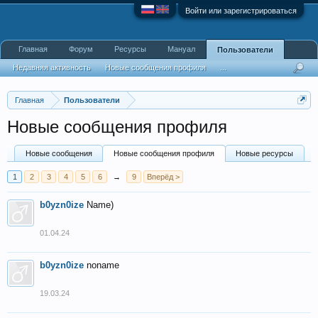
Войти или зарегистрироваться
Главная
Форум
Ресурсы
Мануал
Пользователи
Недавняя активность
Новые сообщения профиля
...
Главная
Пользователи
Новые сообщения профиля
Новые сообщения
Новые сообщения профиля
Новые ресурсы
1
2
3
4
5
6
→
9
Вперёд >
b0yzn0ize
Name)
01.04.24
b0yzn0ize
noname
19.03.24